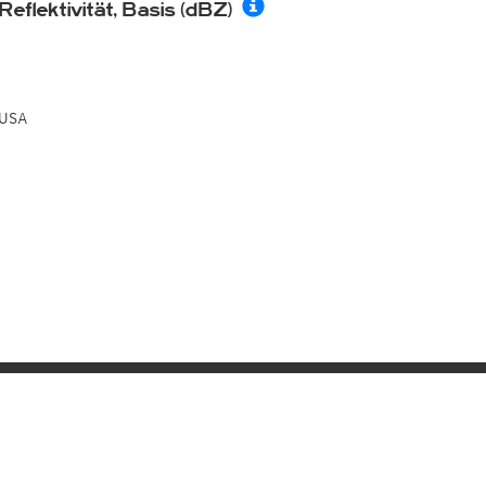
Reflektivität, Basis (dBZ)
USA
Sie wollen auf kachel
Schreiben Sie uns!
wer
Kachelmannwetter für