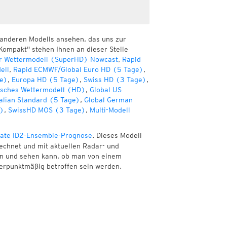
 anderen Modells ansehen, das uns zur
Kompakt" stehen Ihnen an dieser Stelle
r Wettermodell (SuperHD) Nowcast
,
Rapid
ell
,
Rapid ECMWF/Global Euro HD (5 Tage)
,
e)
,
Europa HD (5 Tage)
,
Swiss HD (3 Tage)
,
sches Wettermodell (HD)
,
Global US
alian Standard (5 Tage)
,
Global German
e)
,
SwissHD MOS (3 Tage)
,
Multi-Modell
ate ID2-Ensemble-Prognose
. Dieses Modell
echnet und mit aktuellen Radar- und
nen und sehen kann, ob man von einem
erpunktmäßig betroffen sein werden.