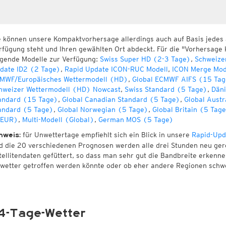
e können unsere Kompaktvorhersage allerdings auch auf Basis jedes
rfügung steht und Ihren gewählten Ort abdeckt. Für die "Vorhersage 
lgende Modelle zur Verfügung:
Swiss Super HD (2-3 Tage)
,
Schweize
date ID2 (2 Tage)
,
Rapid Update ICON-RUC Modell
,
ICON Merge Mod
MWF/Europäisches Wettermodell (HD)
,
Global ECMWF AIFS (15 Tag
hweizer Wettermodell (HD) Nowcast
,
Swiss Standard (5 Tage)
,
Däni
andard (15 Tage)
,
Global Canadian Standard (5 Tage)
,
Global Austr
andard (5 Tage)
,
Global Norwegian (5 Tage)
,
Global Britain (5 Tag
EUR)
,
Multi-Modell (Global)
,
German MOS (5 Tage)
für Unwettertage empfiehlt sich ein Blick in unsere
Rapid-Upd
nweis:
d die 20 verschiedenen Prognosen werden alle drei Stunden neu ger
tellitendaten gefüttert, so dass man sehr gut die Bandbreite erken
wetter getroffen werden könnte oder ob eher andere Regionen schw
4-Tage-Wetter