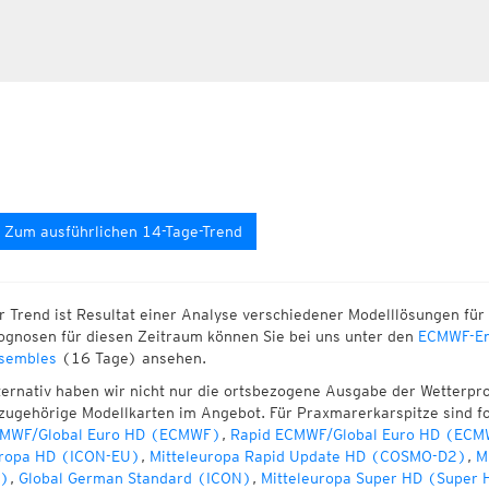
Zum ausführlichen 14-Tage-Trend
r Trend ist Resultat einer Analyse verschiedener Modelllösungen für 
ognosen für diesen Zeitraum können Sie bei uns unter den
ECMWF-En
sembles
(16 Tage) ansehen.
ternativ haben wir nicht nur die ortsbezogene Ausgabe der Wetterpr
zugehörige Modellkarten im Angebot. Für Praxmarerkarspitze sind f
MWF/Global Euro HD (ECMWF)
,
Rapid ECMWF/Global Euro HD (ECM
ropa HD (ICON-EU)
,
Mitteleuropa Rapid Update HD (COSMO-D2)
,
M
)
,
Global German Standard (ICON)
,
Mitteleuropa Super HD (Super 