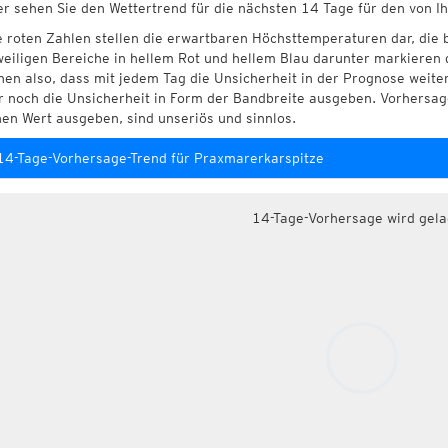
er sehen Sie den Wettertrend für die nächsten 14 Tage für den von 
e roten Zahlen stellen die erwartbaren Höchsttemperaturen dar, die 
weiligen Bereiche in hellem Rot und hellem Blau darunter markieren 
hen also, dass mit jedem Tag die Unsicherheit in der Prognose weite
r noch die Unsicherheit in Form der Bandbreite ausgeben. Vorhersage
nen Wert ausgeben, sind unseriös und sinnlos.
14-Tage-Vorhersage-Trend für Praxmarerkarspitze
14-Tage-Vorhersage wird gel