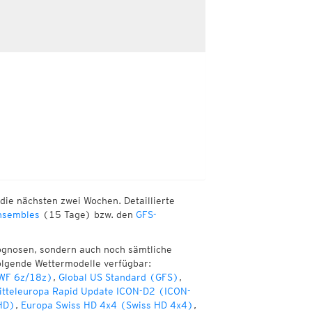
die nächsten zwei Wochen. Detaillierte
sembles
(15 Tage) bzw. den
GFS-
ognosen, sondern auch noch sämtliche
olgende Wettermodelle verfügbar:
WF 6z/18z)
,
Global US Standard (GFS)
,
itteleuropa Rapid Update ICON-D2 (ICON-
HD)
,
Europa Swiss HD 4x4 (Swiss HD 4x4)
,