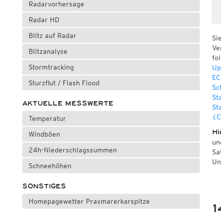
Radarvorhersage
Radar HD
Blitz auf Radar
Si
Ve
Blitzanalyse
fo
Stormtracking
Up
EC
Sturzflut / Flash Flood
Sc
St
AKTUELLE MESSWERTE
St
(C
Temperatur
Hi
Windböen
un
24h-Niederschlagssummen
Sa
Un
Schneehöhen
SONSTIGES
Homepagewetter Praxmarerkarspitze
1