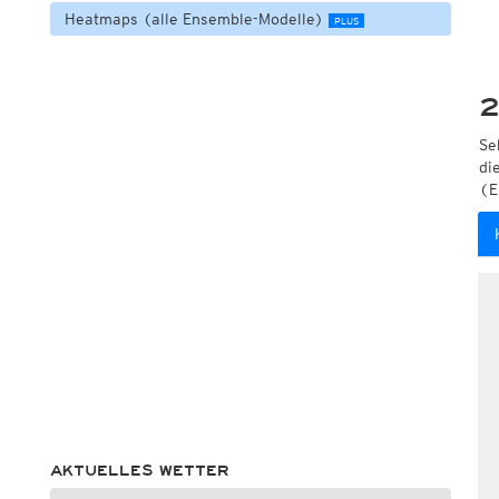
Heatmaps (alle Ensemble-Modelle)
PLUS
2
Se
di
(E
AKTUELLES WETTER