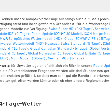
e können unsere Kompaktvorhersage allerdings auch auf Basis jedes
rfügung steht und Ihren gewählten Ort abdeckt. Für die "Vorhersage 
lgende Modelle zur Verfügung:
Swiss Super HD (2-3 Tage)
,
Schweize
date ID2 (2 Tage)
,
Rapid Update ICON-RUC Modell
,
ICON Merge Mod
MWF/Europäisches Wettermodell (HD)
,
Global ECMWF AIFS (15 Tag
hweizer Wettermodell (HD) Nowcast
,
Swiss Standard (5 Tage)
,
Däni
andard (15 Tage)
,
Global Canadian Standard (5 Tage)
,
Global Austr
andard (5 Tage)
,
Global Norwegian (5 Tage)
,
Global Britain (5 Tag
EUR)
,
Multi-Modell (Global)
,
German MOS (5 Tage)
für Unwettertage empfiehlt sich ein Blick in unsere
Rapid-Upd
nweis:
d die 20 verschiedenen Prognosen werden alle drei Stunden neu ger
tellitendaten gefüttert, so dass man sehr gut die Bandbreite erken
wetter getroffen werden könnte oder ob eher andere Regionen schw
4-Tage-Wetter