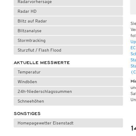
Radarvorhersage
Radar HD
Blitz auf Radar
Si
Ve
Blitzanalyse
fo
Stormtracking
Up
EC
Sturzflut / Flash Flood
Sc
St
AKTUELLE MESSWERTE
St
Temperatur
(C
Hi
Windböen
un
24h-Niederschlagssummen
Sa
Un
Schneehöhen
SONSTIGES
Homepagewetter Eisenstadt
1