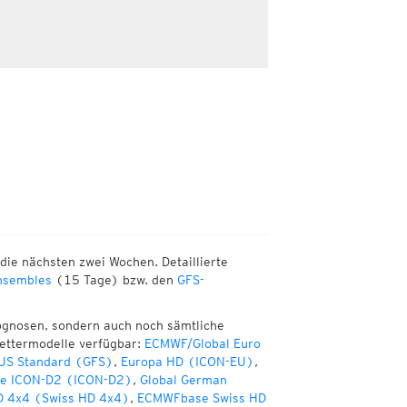
die nächsten zwei Wochen. Detaillierte
sembles
(15 Tage) bzw. den
GFS-
ognosen, sondern auch noch sämtliche
Wettermodelle verfügbar:
ECMWF/Global Euro
 US Standard (GFS)
,
Europa HD (ICON-EU)
,
te ICON-D2 (ICON-D2)
,
Global German
D 4x4 (Swiss HD 4x4)
,
ECMWFbase Swiss HD