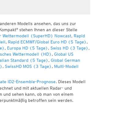
 anderen Modells ansehen, das uns zur
Kompakt" stehen Ihnen an dieser Stelle
r Wettermodell (SuperHD) Nowcast
,
Rapid
ell
,
Rapid ECMWF/Global Euro HD (5 Tage)
,
e)
,
Europa HD (5 Tage)
,
Swiss HD (3 Tage)
,
sches Wettermodell (HD)
,
Global US
alian Standard (5 Tage)
,
Global German
e)
,
SwissHD MOS (3 Tage)
,
Multi-Modell
ate ID2-Ensemble-Prognose
. Dieses Modell
echnet und mit aktuellen Radar- und
nen und sehen kann, ob man von einem
erpunktmäßig betroffen sein werden.