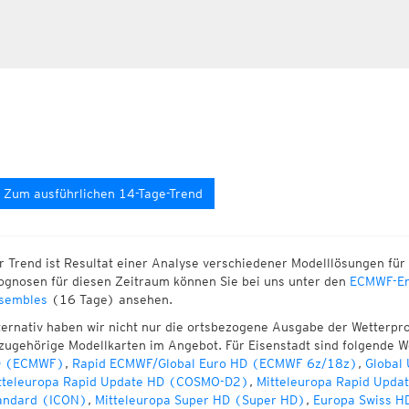
Zum ausführlichen 14-Tage-Trend
r Trend ist Resultat einer Analyse verschiedener Modelllösungen für 
ognosen für diesen Zeitraum können Sie bei uns unter den
ECMWF-En
sembles
(16 Tage) ansehen.
ternativ haben wir nicht nur die ortsbezogene Ausgabe der Wetterpr
zugehörige Modellkarten im Angebot. Für Eisenstadt sind folgende 
 (ECMWF)
,
Rapid ECMWF/Global Euro HD (ECMWF 6z/18z)
,
Global
tteleuropa Rapid Update HD (COSMO-D2)
,
Mitteleuropa Rapid Upda
andard (ICON)
,
Mitteleuropa Super HD (Super HD)
,
Europa Swiss H