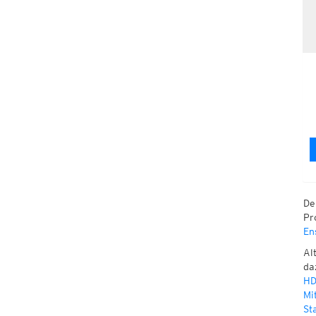
De
Pr
En
Al
da
HD
Mi
St