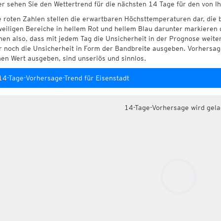
er sehen Sie den Wettertrend für die nächsten 14 Tage für den von I
e roten Zahlen stellen die erwartbaren Höchsttemperaturen dar, die 
weiligen Bereiche in hellem Rot und hellem Blau darunter markieren 
hen also, dass mit jedem Tag die Unsicherheit in der Prognose weite
r noch die Unsicherheit in Form der Bandbreite ausgeben. Vorhersage
nen Wert ausgeben, sind unseriös und sinnlos.
14-Tage-Vorhersage-Trend für Eisenstadt
14-Tage-Vorhersage wird gel