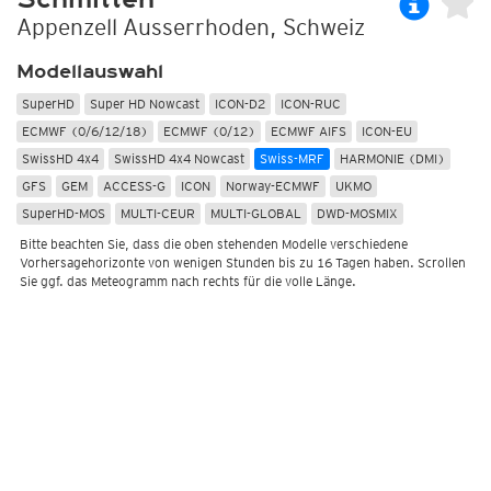
Appenzell Ausserrhoden, Schweiz
Modellauswahl
SuperHD
Super HD Nowcast
ICON-D2
ICON-RUC
ECMWF (0/6/12/18)
ECMWF (0/12)
ECMWF AIFS
ICON-EU
SwissHD 4x4
SwissHD 4x4 Nowcast
Swiss-MRF
HARMONIE (DMI)
GFS
GEM
ACCESS-G
ICON
Norway-ECMWF
UKMO
SuperHD-MOS
MULTI-CEUR
MULTI-GLOBAL
DWD-MOSMIX
Bitte beachten Sie, dass die oben stehenden Modelle verschiedene
Vorhersagehorizonte von wenigen Stunden bis zu 16 Tagen haben. Scrollen
Sie ggf. das Meteogramm nach rechts für die volle Länge.