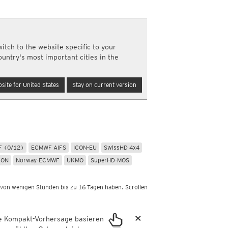
Nord- und Südamerika
Neuschnee, 24std
Infrarot
(Tag und Nacht)
Top Alarm
(Tag und Nacht)
m
Wasserdampf
(Tag und Nacht)
itch to the website specific to your
Satellit Super HD
(Nur Tag)
ountry's most important cities in the
Satellit visible
(Nur Tag)
Australien und Amerikas
site for United States
Stay on current version
Infrarot
(Tag und Nacht)
Top Alarm
(Tag und Nacht)
Wasserdampf
(Tag und Nacht)
Satellit HD
(Nur Tag)
Satellit visible
(Nur Tag)
km
 (0/12)
ECMWF AIFS
ICON-EU
SwissHD 4x4
a
CON
Norway-ECMWF
UKMO
SuperHD-MOS
 von wenigen Stunden bis zu 16 Tagen haben. Scrollen
×
ie Kompakt-Vorhersage basieren