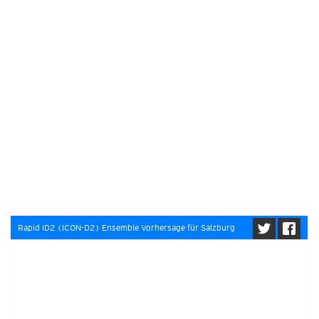
Rapid ID2 (ICON-D2) Ensemble Vorhersage für Salzburg