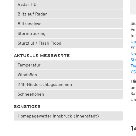
Radar HD
Blitz auf Radar
Si
Blitzanalyse
Ve
Stormtracking
fo
Up
Sturzflut / Flash Flood
EC
No
AKTUELLE MESSWERTE
St
Temperatur
Ta
(5
Windböen
Hi
24h-Niederschlagssummen
un
Sa
Schneehöhen
Un
SONSTIGES
Homepagewetter Innsbruck (Innenstadt)
1