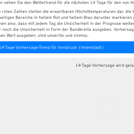
er sehen Sie den Wettertrend für die nächsten 14 Tage für den von I
e roten Zahlen stellen die erwartbaren Höchsttemperaturen dar, die 
weiligen Bereiche in hellem Rot und hellem Blau darunter markieren 
hen also, dass mit jedem Tag die Unsicherheit in der Prognose weite
r noch die Unsicherheit in Form der Bandbreite ausgeben. Vorhersage
nen Wert ausgeben, sind unseriös und sinnlos.
14-Tage-Vorhersage-Trend für Innsbruck (Innenstadt)
14-Tage-Vorhersage wird gel