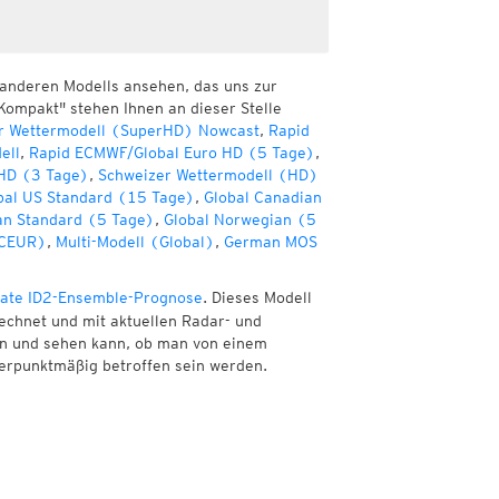
 anderen Modells ansehen, das uns zur
Kompakt" stehen Ihnen an dieser Stelle
r Wettermodell (SuperHD) Nowcast
,
Rapid
ell
,
Rapid ECMWF/Global Euro HD (5 Tage)
,
HD (3 Tage)
,
Schweizer Wettermodell (HD)
bal US Standard (15 Tage)
,
Global Canadian
an Standard (5 Tage)
,
Global Norwegian (5
(CEUR)
,
Multi-Modell (Global)
,
German MOS
ate ID2-Ensemble-Prognose
. Dieses Modell
echnet und mit aktuellen Radar- und
nen und sehen kann, ob man von einem
erpunktmäßig betroffen sein werden.