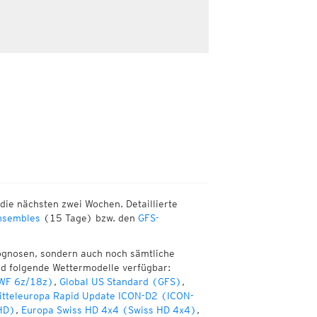
die nächsten zwei Wochen. Detaillierte
sembles
(15 Tage) bzw. den
GFS-
ognosen, sondern auch noch sämtliche
nd folgende Wettermodelle verfügbar:
WF 6z/18z)
,
Global US Standard (GFS)
,
itteleuropa Rapid Update ICON-D2 (ICON-
HD)
,
Europa Swiss HD 4x4 (Swiss HD 4x4)
,