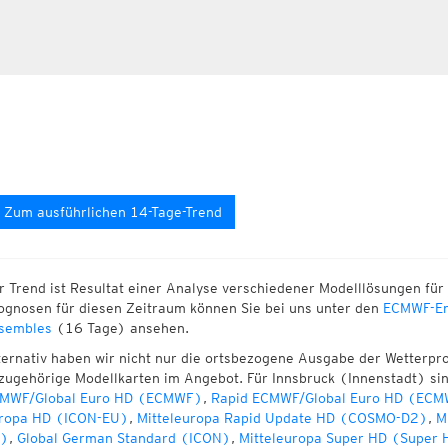
Zum ausführlichen 14-Tage-Trend
r Trend ist Resultat einer Analyse verschiedener Modelllösungen für 
ognosen für diesen Zeitraum können Sie bei uns unter den
ECMWF-En
sembles
(16 Tage) ansehen.
ternativ haben wir nicht nur die ortsbezogene Ausgabe der Wetterpr
zugehörige Modellkarten im Angebot. Für Innsbruck (Innenstadt) si
MWF/Global Euro HD (ECMWF)
,
Rapid ECMWF/Global Euro HD (ECM
ropa HD (ICON-EU)
,
Mitteleuropa Rapid Update HD (COSMO-D2)
,
M
)
,
Global German Standard (ICON)
,
Mitteleuropa Super HD (Super 