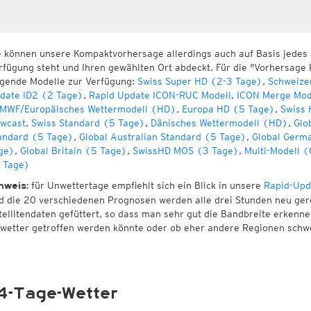
e können unsere Kompaktvorhersage allerdings auch auf Basis jedes
rfügung steht und Ihren gewählten Ort abdeckt. Für die "Vorhersage 
lgende Modelle zur Verfügung:
Swiss Super HD (2-3 Tage)
,
Schweize
date ID2 (2 Tage)
,
Rapid Update ICON-RUC Modell
,
ICON Merge Mod
MWF/Europäisches Wettermodell (HD)
,
Europa HD (5 Tage)
,
Swiss 
wcast
,
Swiss Standard (5 Tage)
,
Dänisches Wettermodell (HD)
,
Glo
andard (5 Tage)
,
Global Australian Standard (5 Tage)
,
Global Germ
ge)
,
Global Britain (5 Tage)
,
SwissHD MOS (3 Tage)
,
Multi-Modell 
 Tage)
für Unwettertage empfiehlt sich ein Blick in unsere
Rapid-Upd
nweis:
d die 20 verschiedenen Prognosen werden alle drei Stunden neu ger
tellitendaten gefüttert, so dass man sehr gut die Bandbreite erken
wetter getroffen werden könnte oder ob eher andere Regionen schw
4-Tage-Wetter