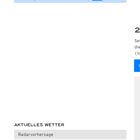
2
Se
di
(I
AKTUELLES WETTER
Radarvorhersage