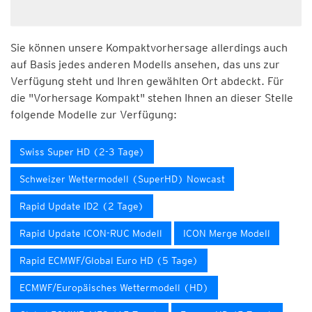
Sie können unsere Kompaktvorhersage allerdings auch
auf Basis jedes anderen Modells ansehen, das uns zur
Verfügung steht und Ihren gewählten Ort abdeckt. Für
die "Vorhersage Kompakt" stehen Ihnen an dieser Stelle
folgende Modelle zur Verfügung:
Swiss Super HD (2-3 Tage)
Schweizer Wettermodell (SuperHD) Nowcast
Rapid Update ID2 (2 Tage)
Rapid Update ICON-RUC Modell
ICON Merge Modell
Rapid ECMWF/Global Euro HD (5 Tage)
ECMWF/Europäisches Wettermodell (HD)