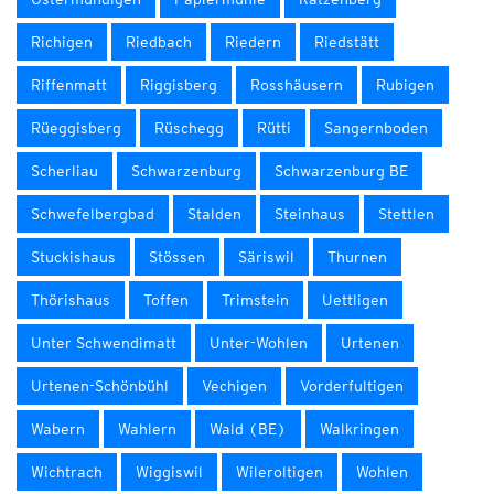
Richigen
Riedbach
Riedern
Riedstätt
Riffenmatt
Riggisberg
Rosshäusern
Rubigen
Rüeggisberg
Rüschegg
Rütti
Sangernboden
Scherliau
Schwarzenburg
Schwarzenburg BE
Schwefelbergbad
Stalden
Steinhaus
Stettlen
Stuckishaus
Stössen
Säriswil
Thurnen
Thörishaus
Toffen
Trimstein
Uettligen
Unter Schwendimatt
Unter-Wohlen
Urtenen
Urtenen-Schönbühl
Vechigen
Vorderfultigen
Wabern
Wahlern
Wald (BE)
Walkringen
Wichtrach
Wiggiswil
Wileroltigen
Wohlen