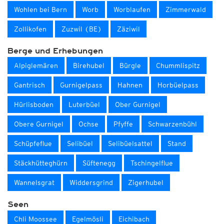
Wohlen bei Bern
Worb
Worblaufen
Zimmerwald
Zollikofen
Zuzwil (BE)
Zäziwil
Berge und Erhebungen
Alpiglemären
Birehubel
Bürgle
Chummlispitz
Gantrisch
Gurnigelpass
Hahnen
Horbüelpass
Hürlisboden
Luterbüel
Ober Gurnigel
Obere Gurnigel
Ochse
Pfyffe
Schwarzenbühl
Schüpfeflue
Selibüel
Selibüelsattel
Stand
Stäckhütteghürn
Süftenegg
Tschingelflue
Wannelsgrat
Widdersgrind
Zigerhubel
Seen
Chli Moossee
Egelmösli
Eichibach