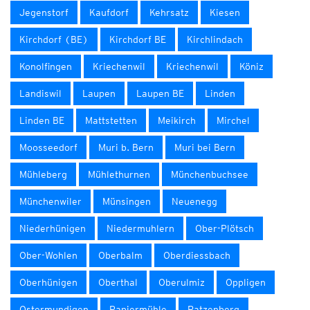
Jegenstorf
Kaufdorf
Kehrsatz
Kiesen
Kirchdorf (BE)
Kirchdorf BE
Kirchlindach
Konolfingen
Kriechenwil
Kriechenwil
Köniz
Landiswil
Laupen
Laupen BE
Linden
Linden BE
Mattstetten
Meikirch
Mirchel
Moosseedorf
Muri b. Bern
Muri bei Bern
Mühleberg
Mühlethurnen
Münchenbuchsee
Münchenwiler
Münsingen
Neuenegg
Niederhünigen
Niedermuhlern
Ober-Plötsch
Ober-Wohlen
Oberbalm
Oberdiessbach
Oberhünigen
Oberthal
Oberulmiz
Oppligen
Ostermundigen
Papiermühle
Ratzenberg