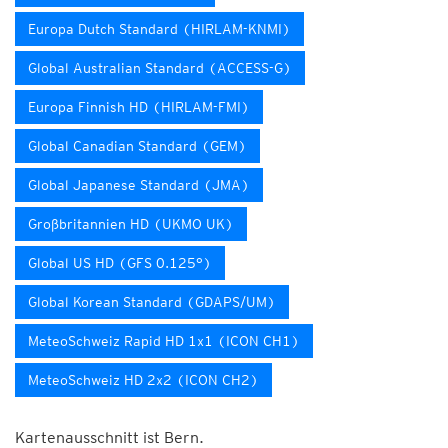
Europa Dutch Standard (HIRLAM-KNMI)
Global Australian Standard (ACCESS-G)
Europa Finnish HD (HIRLAM-FMI)
Global Canadian Standard (GEM)
Global Japanese Standard (JMA)
Großbritannien HD (UKMO UK)
Global US HD (GFS 0.125°)
Global Korean Standard (GDAPS/UM)
MeteoSchweiz Rapid HD 1x1 (ICON CH1)
MeteoSchweiz HD 2x2 (ICON CH2)
Kartenausschnitt ist Bern.