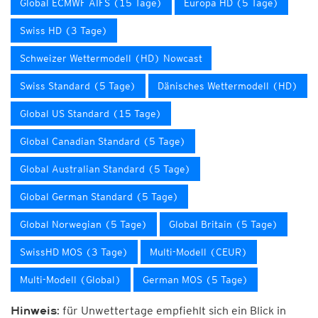
Global ECMWF AIFS (15 Tage)
Europa HD (5 Tage)
Swiss HD (3 Tage)
Schweizer Wettermodell (HD) Nowcast
Swiss Standard (5 Tage)
Dänisches Wettermodell (HD)
Global US Standard (15 Tage)
Global Canadian Standard (5 Tage)
Global Australian Standard (5 Tage)
Global German Standard (5 Tage)
Global Norwegian (5 Tage)
Global Britain (5 Tage)
SwissHD MOS (3 Tage)
Multi-Modell (CEUR)
Multi-Modell (Global)
German MOS (5 Tage)
für Unwettertage empfiehlt sich ein Blick in
Hinweis: