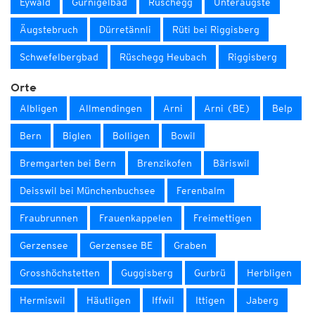
Eywald
Gurnigelbad
Rüschegg
Unteräugste
Äugstebruch
Dürretännli
Rüti bei Riggisberg
Schwefelbergbad
Rüschegg Heubach
Riggisberg
Orte
Albligen
Allmendingen
Arni
Arni (BE)
Belp
Bern
Biglen
Bolligen
Bowil
Bremgarten bei Bern
Brenzikofen
Bäriswil
Deisswil bei Münchenbuchsee
Ferenbalm
Fraubrunnen
Frauenkappelen
Freimettigen
Gerzensee
Gerzensee BE
Graben
Grosshöchstetten
Guggisberg
Gurbrü
Herbligen
Hermiswil
Häutligen
Iffwil
Ittigen
Jaberg