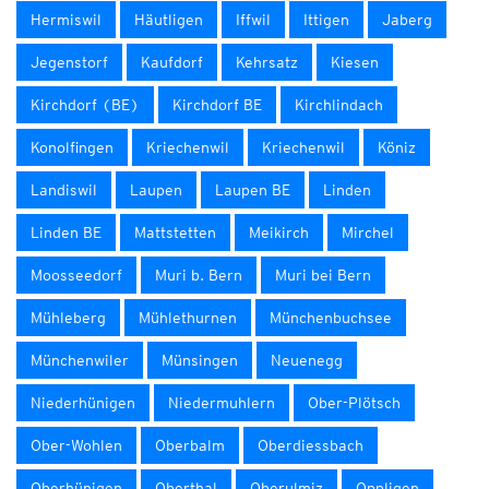
Hermiswil
Häutligen
Iffwil
Ittigen
Jaberg
Jegenstorf
Kaufdorf
Kehrsatz
Kiesen
Kirchdorf (BE)
Kirchdorf BE
Kirchlindach
Konolfingen
Kriechenwil
Kriechenwil
Köniz
Landiswil
Laupen
Laupen BE
Linden
Linden BE
Mattstetten
Meikirch
Mirchel
Moosseedorf
Muri b. Bern
Muri bei Bern
Mühleberg
Mühlethurnen
Münchenbuchsee
Münchenwiler
Münsingen
Neuenegg
Niederhünigen
Niedermuhlern
Ober-Plötsch
Ober-Wohlen
Oberbalm
Oberdiessbach
Oberhünigen
Oberthal
Oberulmiz
Oppligen