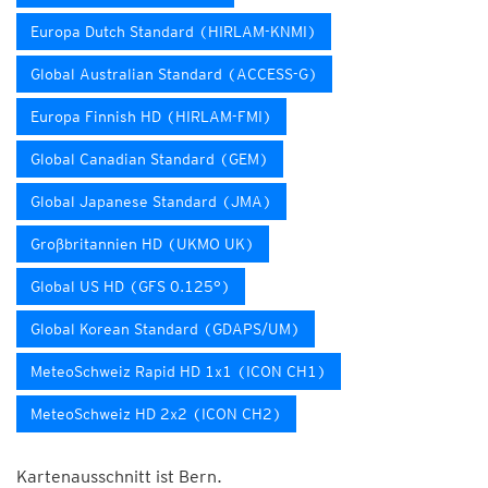
Europa Dutch Standard (HIRLAM-KNMI)
Global Australian Standard (ACCESS-G)
Europa Finnish HD (HIRLAM-FMI)
Global Canadian Standard (GEM)
Global Japanese Standard (JMA)
Großbritannien HD (UKMO UK)
Global US HD (GFS 0.125°)
Global Korean Standard (GDAPS/UM)
MeteoSchweiz Rapid HD 1x1 (ICON CH1)
MeteoSchweiz HD 2x2 (ICON CH2)
Kartenausschnitt ist Bern.