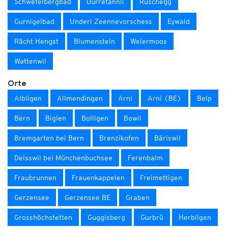
Schwefelbergbad
Dürretännli
Rüschegg
Gurnigelbad
Underi Zeennevorschess
Eywald
Rächt Hengst
Blumenstein
Weiermoos
Wattenwil
Orte
Albligen
Allmendingen
Arni
Arni (BE)
Belp
Bern
Biglen
Bolligen
Bowil
Bremgarten bei Bern
Brenzikofen
Bäriswil
Deisswil bei Münchenbuchsee
Ferenbalm
Fraubrunnen
Frauenkappelen
Freimettigen
Gerzensee
Gerzensee BE
Graben
Grosshöchstetten
Guggisberg
Gurbrü
Herbligen