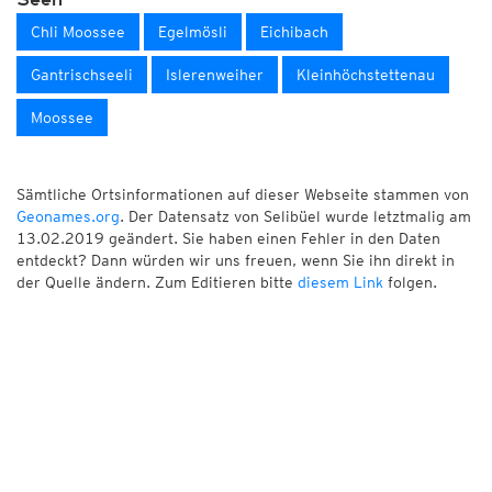
Seen
Chli Moossee
Egelmösli
Eichibach
Gantrischseeli
Islerenweiher
Kleinhöchstettenau
Moossee
Sämtliche Ortsinformationen auf dieser Webseite stammen von
Geonames.org
. Der Datensatz von Selibüel wurde letztmalig am
13.02.2019 geändert. Sie haben einen Fehler in den Daten
entdeckt? Dann würden wir uns freuen, wenn Sie ihn direkt in
der Quelle ändern. Zum Editieren bitte
diesem Link
folgen.