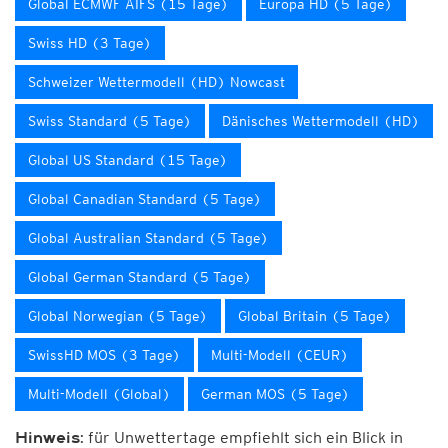
Global ECMWF AIFS (15 Tage)
Europa HD (5 Tage)
Swiss HD (3 Tage)
Schweizer Wettermodell (HD) Nowcast
Swiss Standard (5 Tage)
Dänisches Wettermodell (HD)
Global US Standard (15 Tage)
Global Canadian Standard (5 Tage)
Global Australian Standard (5 Tage)
Global German Standard (5 Tage)
Global Norwegian (5 Tage)
Global Britain (5 Tage)
SwissHD MOS (3 Tage)
Multi-Modell (CEUR)
Multi-Modell (Global)
German MOS (5 Tage)
für Unwettertage empfiehlt sich ein Blick in
Hinweis: