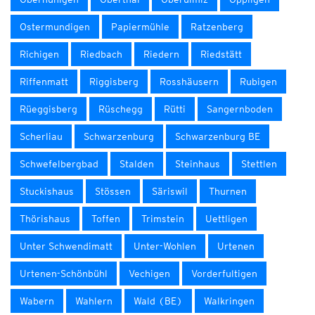
Ostermundigen
Papiermühle
Ratzenberg
Richigen
Riedbach
Riedern
Riedstätt
Riffenmatt
Riggisberg
Rosshäusern
Rubigen
Rüeggisberg
Rüschegg
Rütti
Sangernboden
Scherliau
Schwarzenburg
Schwarzenburg BE
Schwefelbergbad
Stalden
Steinhaus
Stettlen
Stuckishaus
Stössen
Säriswil
Thurnen
Thörishaus
Toffen
Trimstein
Uettligen
Unter Schwendimatt
Unter-Wohlen
Urtenen
Urtenen-Schönbühl
Vechigen
Vorderfultigen
Wabern
Wahlern
Wald (BE)
Walkringen