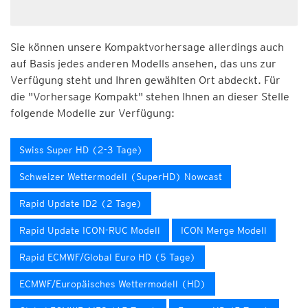
Sie können unsere Kompaktvorhersage allerdings auch
auf Basis jedes anderen Modells ansehen, das uns zur
Verfügung steht und Ihren gewählten Ort abdeckt. Für
die "Vorhersage Kompakt" stehen Ihnen an dieser Stelle
folgende Modelle zur Verfügung:
Swiss Super HD (2-3 Tage)
Schweizer Wettermodell (SuperHD) Nowcast
Rapid Update ID2 (2 Tage)
Rapid Update ICON-RUC Modell
ICON Merge Modell
Rapid ECMWF/Global Euro HD (5 Tage)
ECMWF/Europäisches Wettermodell (HD)