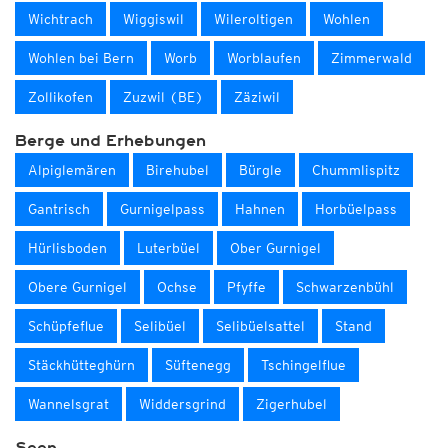
Wichtrach
Wiggiswil
Wileroltigen
Wohlen
Wohlen bei Bern
Worb
Worblaufen
Zimmerwald
Zollikofen
Zuzwil (BE)
Zäziwil
Berge und Erhebungen
Alpiglemären
Birehubel
Bürgle
Chummlispitz
Gantrisch
Gurnigelpass
Hahnen
Horbüelpass
Hürlisboden
Luterbüel
Ober Gurnigel
Obere Gurnigel
Ochse
Pfyffe
Schwarzenbühl
Schüpfeflue
Selibüel
Selibüelsattel
Stand
Stäckhütteghürn
Süftenegg
Tschingelflue
Wannelsgrat
Widdersgrind
Zigerhubel