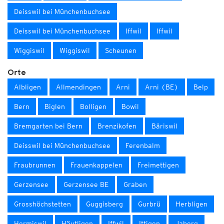
Deisswil bei Münchenbuchsee
Deisswil bei Münchenbuchsee
Iffwil
Iffwil
Wiggiswil
Wiggiswil
Scheunen
Orte
Albligen
Allmendingen
Arni
Arni (BE)
Belp
Bern
Biglen
Bolligen
Bowil
Bremgarten bei Bern
Brenzikofen
Bäriswil
Deisswil bei Münchenbuchsee
Ferenbalm
Fraubrunnen
Frauenkappelen
Freimettigen
Gerzensee
Gerzensee BE
Graben
Grosshöchstetten
Guggisberg
Gurbrü
Herbligen
Hermiswil
Häutligen
Iffwil
Ittigen
Jaberg