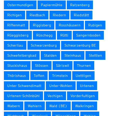
Ostermundigen
Papiermühle
Ratzenberg
Richigen
Riedbach
Riedern
Riedstätt
Riffenmatt
Riggisberg
Rosshäusern
Rubigen
Rüeggisberg
Rüschegg
Rütti
Sangernboden
Scherliau
Schwarzenburg
Schwarzenburg BE
Schwefelbergbad
Stalden
Steinhaus
Stettlen
Stuckishaus
Stössen
Säriswil
Thurnen
Thörishaus
Toffen
Trimstein
Uettligen
Unter Schwendimatt
Unter-Wohlen
Urtenen
Urtenen-Schönbühl
Vechigen
Vorderfultigen
Wabern
Wahlern
Wald (BE)
Walkringen