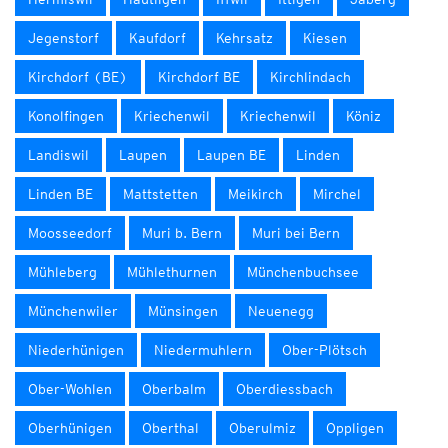
Jegenstorf
Kaufdorf
Kehrsatz
Kiesen
Kirchdorf (BE)
Kirchdorf BE
Kirchlindach
Konolfingen
Kriechenwil
Kriechenwil
Köniz
Landiswil
Laupen
Laupen BE
Linden
Linden BE
Mattstetten
Meikirch
Mirchel
Moosseedorf
Muri b. Bern
Muri bei Bern
Mühleberg
Mühlethurnen
Münchenbuchsee
Münchenwiler
Münsingen
Neuenegg
Niederhünigen
Niedermuhlern
Ober-Plötsch
Ober-Wohlen
Oberbalm
Oberdiessbach
Oberhünigen
Oberthal
Oberulmiz
Oppligen