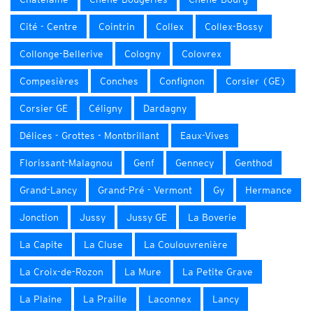
Cité - Centre
Cointrin
Collex
Collex-Bossy
Collonge-Bellerive
Cologny
Colovrex
Compesières
Conches
Confignon
Corsier (GE)
Corsier GE
Céligny
Dardagny
Délices - Grottes - Montbrillant
Eaux-Vives
Florissant-Malagnou
Genf
Gennecy
Genthod
Grand-Lancy
Grand-Pré - Vermont
Gy
Hermance
Jonction
Jussy
Jussy GE
La Boverie
La Capite
La Cluse
La Coulouvrenière
La Croix-de-Rozon
La Mure
La Petite Grave
La Plaine
La Praille
Laconnex
Lancy