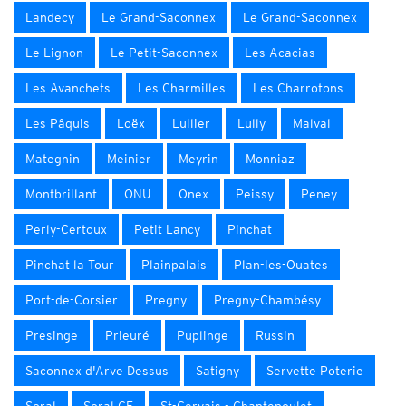
Landecy
Le Grand-Saconnex
Le Grand-Saconnex
Le Lignon
Le Petit-Saconnex
Les Acacias
Les Avanchets
Les Charmilles
Les Charrotons
Les Pâquis
Loëx
Lullier
Lully
Malval
Mategnin
Meinier
Meyrin
Monniaz
Montbrillant
ONU
Onex
Peissy
Peney
Perly-Certoux
Petit Lancy
Pinchat
Pinchat la Tour
Plainpalais
Plan-les-Ouates
Port-de-Corsier
Pregny
Pregny-Chambésy
Presinge
Prieuré
Puplinge
Russin
Saconnex d'Arve Dessus
Satigny
Servette Poterie