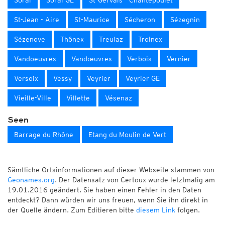
Soral
Soral GE
St-Gervais - Chantepoulet
St-Jean - Aire
St-Maurice
Sécheron
Sézegnin
Sézenove
Thônex
Treulaz
Troinex
Vandoeuvres
Vandœuvres
Verbois
Vernier
Versoix
Vessy
Veyrier
Veyrier GE
Vieille-Ville
Villette
Vésenaz
Seen
Barrage du Rhône
Etang du Moulin de Vert
Sämtliche Ortsinformationen auf dieser Webseite stammen von
Geonames.org
. Der Datensatz von Certoux wurde letztmalig am
19.01.2016 geändert. Sie haben einen Fehler in den Daten
entdeckt? Dann würden wir uns freuen, wenn Sie ihn direkt in
der Quelle ändern. Zum Editieren bitte
diesem Link
folgen.