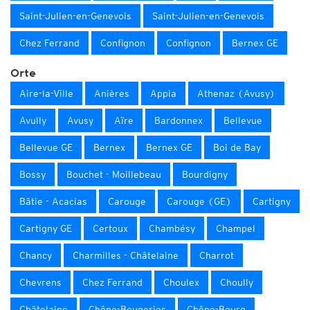
Saint-Julien-en-Genevois
Saint-Julien-en-Genevois
Chez Ferrand
Confignon
Confignon
Bernex GE
Orte
Aire-la-Ville
Anières
Appia
Athenaz (Avusy)
Avully
Avusy
Aïre
Bardonnex
Bellevue
Bellevue GE
Bernex
Bernex GE
Boi de Bay
Bossy
Bouchet - Moillebeau
Bourdigny
Bâtie - Acacias
Carouge
Carouge (GE)
Cartigny
Cartigny GE
Certoux
Chambésy
Champel
Chancy
Charmilles - Châtelaine
Charrot
Chevrens
Chez Ferrand
Choulex
Choully
Châtelaine
Chêne-Bougeries
Chêne-Bourg