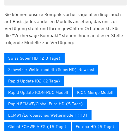
Sie können unsere Kompaktvorhersage allerdings auch
auf Basis jedes anderen Modells ansehen, das uns zur
Verfügung steht und Ihren gewählten Ort abdeckt. Für
die "Vorhersage Kompakt" stehen Ihnen an dieser Stelle
folgende Modelle zur Verfügung:
Swiss Super HD (2-3 Tage)
Schweizer Wettermodell (SuperHD) Nowcast
Rapid Update ID2 (2 Tage)
Rapid Update ICON-RUC Modell
ICON Merge Modell
Rapid ECMWF/Global Euro HD (5 Tage)
ECMWF/Europäisches Wettermodell (HD)
Global ECMWF AIFS (15 Tage)
Europa HD (5 Tage)