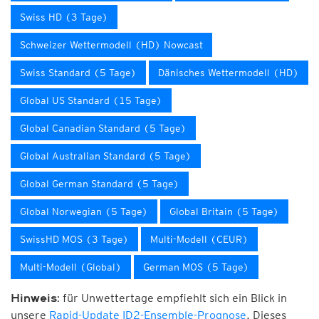
Swiss HD (3 Tage)
Schweizer Wettermodell (HD) Nowcast
Swiss Standard (5 Tage)
Dänisches Wettermodell (HD)
Global US Standard (15 Tage)
Global Canadian Standard (5 Tage)
Global Australian Standard (5 Tage)
Global German Standard (5 Tage)
Global Norwegian (5 Tage)
Global Britain (5 Tage)
SwissHD MOS (3 Tage)
Multi-Modell (CEUR)
Multi-Modell (Global)
German MOS (5 Tage)
für Unwettertage empfiehlt sich ein Blick in
Hinweis:
unsere
Rapid-Update ID2-Ensemble-Prognose
. Dieses