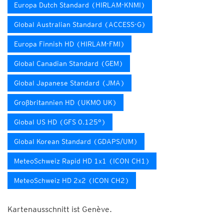
Europa Dutch Standard (HIRLAM-KNMI)
Global Australian Standard (ACCESS-G)
Europa Finnish HD (HIRLAM-FMI)
Global Canadian Standard (GEM)
Global Japanese Standard (JMA)
Großbritannien HD (UKMO UK)
Global US HD (GFS 0.125°)
Global Korean Standard (GDAPS/UM)
MeteoSchweiz Rapid HD 1x1 (ICON CH1)
MeteoSchweiz HD 2x2 (ICON CH2)
Kartenausschnitt ist Genève.