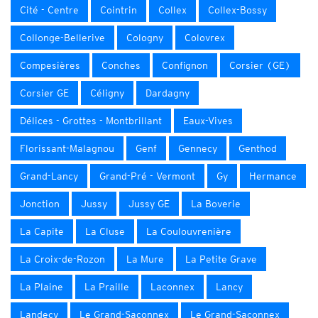
Cité - Centre
Cointrin
Collex
Collex-Bossy
Collonge-Bellerive
Cologny
Colovrex
Compesières
Conches
Confignon
Corsier (GE)
Corsier GE
Céligny
Dardagny
Délices - Grottes - Montbrillant
Eaux-Vives
Florissant-Malagnou
Genf
Gennecy
Genthod
Grand-Lancy
Grand-Pré - Vermont
Gy
Hermance
Jonction
Jussy
Jussy GE
La Boverie
La Capite
La Cluse
La Coulouvrenière
La Croix-de-Rozon
La Mure
La Petite Grave
La Plaine
La Praille
Laconnex
Lancy
Landecy
Le Grand-Saconnex
Le Grand-Saconnex