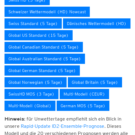
Swiss HD (3 Tage)
Schweizer Wettermodell (HD) Nowcast
Swiss Standard (5 Tage)
Dänisches Wettermodell (HD)
Global US Standard (15 Tage)
Global Canadian Standard (5 Tage)
Global Australian Standard (5 Tage)
Global German Standard (5 Tage)
Global Norwegian (5 Tage)
Global Britain (5 Tage)
SwissHD MOS (3 Tage)
Multi-Modell (CEUR)
Multi-Modell (Global)
German MOS (5 Tage)
für Unwettertage empfiehlt sich ein Blick in
Hinweis:
unsere
Rapid-Update ID2-Ensemble-Prognose
. Dieses
Modell und die 20 verschiedenen Prognosen werden alle