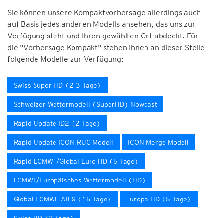
Sie können unsere Kompaktvorhersage allerdings auch
auf Basis jedes anderen Modells ansehen, das uns zur
Verfügung steht und Ihren gewählten Ort abdeckt. Für
die "Vorhersage Kompakt" stehen Ihnen an dieser Stelle
folgende Modelle zur Verfügung:
Swiss Super HD (2-3 Tage)
Schweizer Wettermodell (SuperHD) Nowcast
Rapid Update ID2 (2 Tage)
Rapid Update ICON-RUC Modell
ICON Merge Modell
Rapid ECMWF/Global Euro HD (5 Tage)
ECMWF/Europäisches Wettermodell (HD)
Global ECMWF AIFS (15 Tage)
Europa HD (5 Tage)