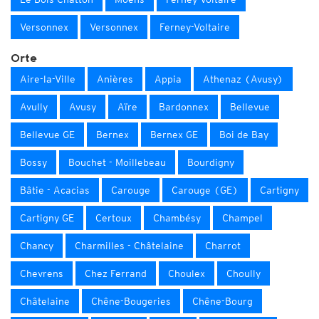
Versonnex
Versonnex
Ferney-Voltaire
Orte
Aire-la-Ville
Anières
Appia
Athenaz (Avusy)
Avully
Avusy
Aïre
Bardonnex
Bellevue
Bellevue GE
Bernex
Bernex GE
Boi de Bay
Bossy
Bouchet - Moillebeau
Bourdigny
Bâtie - Acacias
Carouge
Carouge (GE)
Cartigny
Cartigny GE
Certoux
Chambésy
Champel
Chancy
Charmilles - Châtelaine
Charrot
Chevrens
Chez Ferrand
Choulex
Choully
Châtelaine
Chêne-Bougeries
Chêne-Bourg