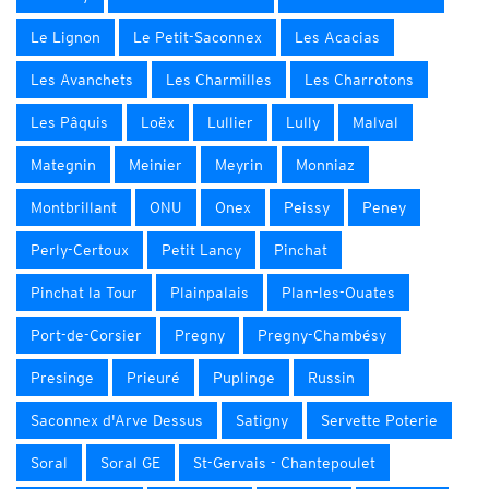
Le Lignon
Le Petit-Saconnex
Les Acacias
Les Avanchets
Les Charmilles
Les Charrotons
Les Pâquis
Loëx
Lullier
Lully
Malval
Mategnin
Meinier
Meyrin
Monniaz
Montbrillant
ONU
Onex
Peissy
Peney
Perly-Certoux
Petit Lancy
Pinchat
Pinchat la Tour
Plainpalais
Plan-les-Ouates
Port-de-Corsier
Pregny
Pregny-Chambésy
Presinge
Prieuré
Puplinge
Russin
Saconnex d'Arve Dessus
Satigny
Servette Poterie
Soral
Soral GE
St-Gervais - Chantepoulet