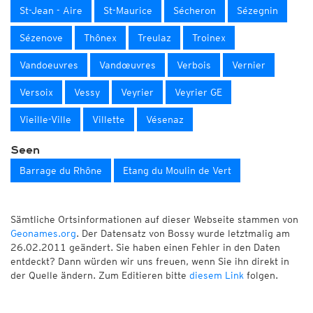
St-Jean - Aire
St-Maurice
Sécheron
Sézegnin
Sézenove
Thônex
Treulaz
Troinex
Vandoeuvres
Vandœuvres
Verbois
Vernier
Versoix
Vessy
Veyrier
Veyrier GE
Vieille-Ville
Villette
Vésenaz
Seen
Barrage du Rhône
Etang du Moulin de Vert
Sämtliche Ortsinformationen auf dieser Webseite stammen von
Geonames.org
. Der Datensatz von Bossy wurde letztmalig am
26.02.2011 geändert. Sie haben einen Fehler in den Daten
entdeckt? Dann würden wir uns freuen, wenn Sie ihn direkt in
der Quelle ändern. Zum Editieren bitte
diesem Link
folgen.