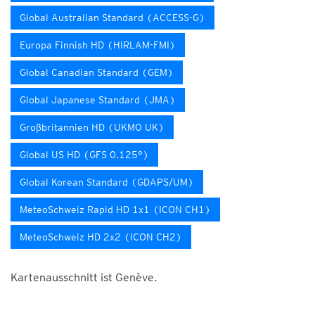
Global Australian Standard (ACCESS-G)
Europa Finnish HD (HIRLAM-FMI)
Global Canadian Standard (GEM)
Global Japanese Standard (JMA)
Großbritannien HD (UKMO UK)
Global US HD (GFS 0.125°)
Global Korean Standard (GDAPS/UM)
MeteoSchweiz Rapid HD 1x1 (ICON CH1)
MeteoSchweiz HD 2x2 (ICON CH2)
Kartenausschnitt ist Genève.