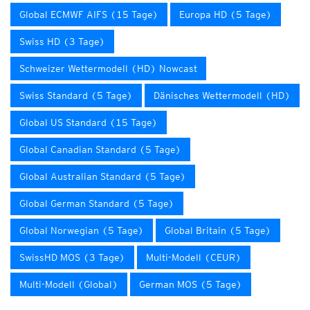
Global ECMWF AIFS (15 Tage)
Europa HD (5 Tage)
Swiss HD (3 Tage)
Schweizer Wettermodell (HD) Nowcast
Swiss Standard (5 Tage)
Dänisches Wettermodell (HD)
Global US Standard (15 Tage)
Global Canadian Standard (5 Tage)
Global Australian Standard (5 Tage)
Global German Standard (5 Tage)
Global Norwegian (5 Tage)
Global Britain (5 Tage)
SwissHD MOS (3 Tage)
Multi-Modell (CEUR)
Multi-Modell (Global)
German MOS (5 Tage)