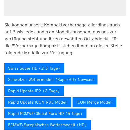
Sie können unsere Kompaktvorhersage allerdings auch
auf Basis jedes anderen Modells ansehen, das uns zur
Verfügung steht und Ihren gewählten Ort abdeckt. Für
die "Vorhersage Kompakt" stehen Ihnen an dieser Stelle
folgende Modelle zur Verfügung:
Swiss Super HD (2-3 Tage)
Schweizer Wettermodell (SuperHD) Nowcast
Rapid Update ID2 (2 Tage)
Rapid Update ICON-RUC Modell
ICON Merge Modell
Rapid ECMWF/Global Euro HD (5 Tage)
ECMWF/Europäisches Wettermodell (HD)