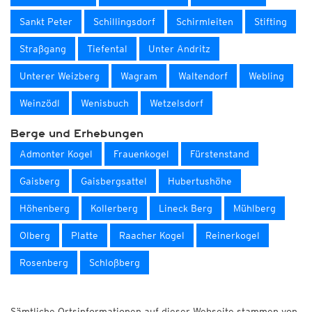
Sankt Peter
Schillingsdorf
Schirmleiten
Stifting
Straßgang
Tiefental
Unter Andritz
Unterer Weizberg
Wagram
Waltendorf
Webling
Weinzödl
Wenisbuch
Wetzelsdorf
Berge und Erhebungen
Admonter Kogel
Frauenkogel
Fürstenstand
Gaisberg
Gaisbergsattel
Hubertushöhe
Höhenberg
Kollerberg
Lineck Berg
Mühlberg
Olberg
Platte
Raacher Kogel
Reinerkogel
Rosenberg
Schloßberg
Sämtliche Ortsinformationen auf dieser Webseite stammen von