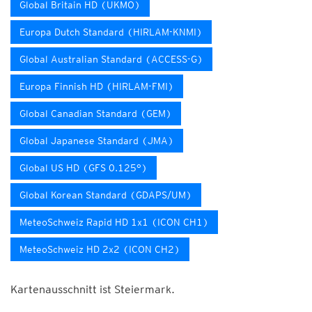
Global Britain HD (UKMO)
Europa Dutch Standard (HIRLAM-KNMI)
Global Australian Standard (ACCESS-G)
Europa Finnish HD (HIRLAM-FMI)
Global Canadian Standard (GEM)
Global Japanese Standard (JMA)
Global US HD (GFS 0.125°)
Global Korean Standard (GDAPS/UM)
MeteoSchweiz Rapid HD 1x1 (ICON CH1)
MeteoSchweiz HD 2x2 (ICON CH2)
Kartenausschnitt ist Steiermark.