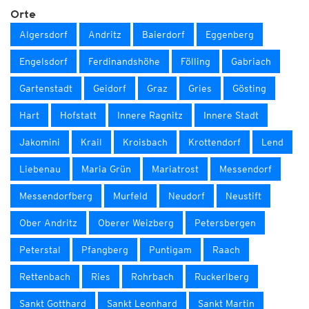
Orte
Algersdorf
Andritz
Baierdorf
Eggenberg
Engelsdorf
Ferdinandshöhe
Fölling
Gabriach
Gartenstadt
Geidorf
Graz
Gries
Gösting
Hart
Hofstatt
Innere Ragnitz
Innere Stadt
Jakomini
Krail
Kroisbach
Krottendorf
Lend
Liebenau
Maria Grün
Mariatrost
Messendorf
Messendorfberg
Murfeld
Neudorf
Neustift
Ober Andritz
Oberer Weizberg
Petersbergen
Peterstal
Pfangberg
Puntigam
Raach
Rettenbach
Ries
Rohrbach
Ruckerlberg
Sankt Gotthard
Sankt Leonhard
Sankt Martin