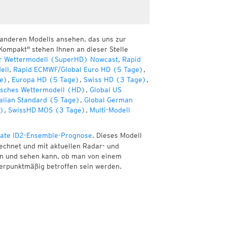
 anderen Modells ansehen, das uns zur
Kompakt" stehen Ihnen an dieser Stelle
r Wettermodell (SuperHD) Nowcast
,
Rapid
ell
,
Rapid ECMWF/Global Euro HD (5 Tage)
,
e)
,
Europa HD (5 Tage)
,
Swiss HD (3 Tage)
,
sches Wettermodell (HD)
,
Global US
alian Standard (5 Tage)
,
Global German
e)
,
SwissHD MOS (3 Tage)
,
Multi-Modell
ate ID2-Ensemble-Prognose
. Dieses Modell
echnet und mit aktuellen Radar- und
nen und sehen kann, ob man von einem
erpunktmäßig betroffen sein werden.