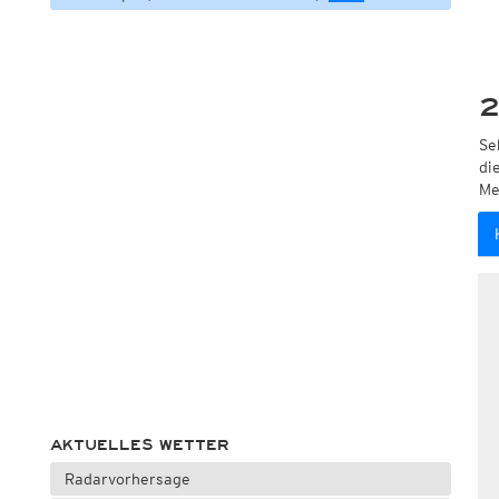
2
Se
di
Me
AKTUELLES WETTER
Radarvorhersage