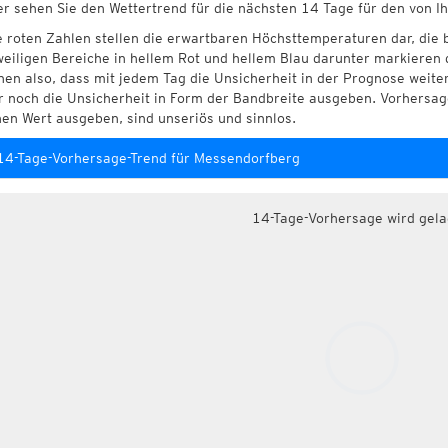
er sehen Sie den Wettertrend für die nächsten 14 Tage für den von 
e roten Zahlen stellen die erwartbaren Höchsttemperaturen dar, die 
weiligen Bereiche in hellem Rot und hellem Blau darunter markieren 
hen also, dass mit jedem Tag die Unsicherheit in der Prognose weite
r noch die Unsicherheit in Form der Bandbreite ausgeben. Vorhersage
nen Wert ausgeben, sind unseriös und sinnlos.
14-Tage-Vorhersage-Trend für Messendorfberg
14-Tage-Vorhersage wird gel