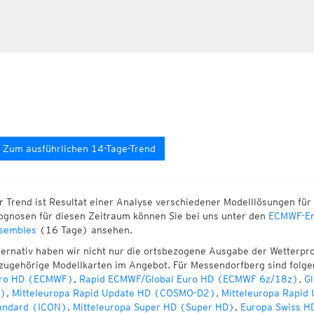
Zum ausführlichen 14-Tage-Trend
r Trend ist Resultat einer Analyse verschiedener Modelllösungen für 
ognosen für diesen Zeitraum können Sie bei uns unter den
ECMWF-En
sembles
(16 Tage) ansehen.
ternativ haben wir nicht nur die ortsbezogene Ausgabe der Wetterpr
zugehörige Modellkarten im Angebot. Für Messendorfberg sind folg
ro HD (ECMWF)
,
Rapid ECMWF/Global Euro HD (ECMWF 6z/18z)
,
Gl
)
,
Mitteleuropa Rapid Update HD (COSMO-D2)
,
Mitteleuropa Rapid
andard (ICON)
,
Mitteleuropa Super HD (Super HD)
,
Europa Swiss H