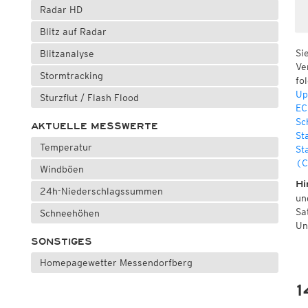
Radar HD
Blitz auf Radar
Si
Blitzanalyse
Ve
Stormtracking
fo
Up
Sturzflut / Flash Flood
EC
Sc
AKTUELLE MESSWERTE
St
Temperatur
St
(C
Windböen
Hi
24h-Niederschlagssummen
un
Sa
Schneehöhen
Un
SONSTIGES
Homepagewetter Messendorfberg
1