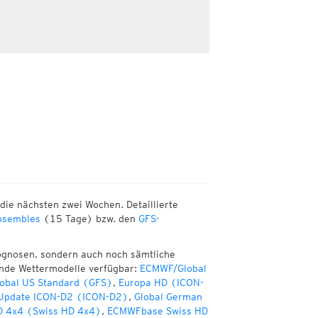
die nächsten zwei Wochen. Detaillierte
sembles
(15 Tage) bzw. den
GFS-
ognosen, sondern auch noch sämtliche
ende Wettermodelle verfügbar:
ECMWF/Global
obal US Standard (GFS)
,
Europa HD (ICON-
 Update ICON-D2 (ICON-D2)
,
Global German
D 4x4 (Swiss HD 4x4)
,
ECMWFbase Swiss HD