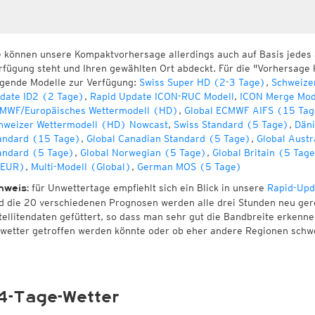
e können unsere Kompaktvorhersage allerdings auch auf Basis jedes
rfügung steht und Ihren gewählten Ort abdeckt. Für die "Vorhersage 
lgende Modelle zur Verfügung:
Swiss Super HD (2-3 Tage)
,
Schweize
date ID2 (2 Tage)
,
Rapid Update ICON-RUC Modell
,
ICON Merge Mod
MWF/Europäisches Wettermodell (HD)
,
Global ECMWF AIFS (15 Tag
hweizer Wettermodell (HD) Nowcast
,
Swiss Standard (5 Tage)
,
Däni
andard (15 Tage)
,
Global Canadian Standard (5 Tage)
,
Global Austr
andard (5 Tage)
,
Global Norwegian (5 Tage)
,
Global Britain (5 Tag
EUR)
,
Multi-Modell (Global)
,
German MOS (5 Tage)
für Unwettertage empfiehlt sich ein Blick in unsere
Rapid-Upd
nweis:
d die 20 verschiedenen Prognosen werden alle drei Stunden neu ger
tellitendaten gefüttert, so dass man sehr gut die Bandbreite erken
wetter getroffen werden könnte oder ob eher andere Regionen schw
4-Tage-Wetter