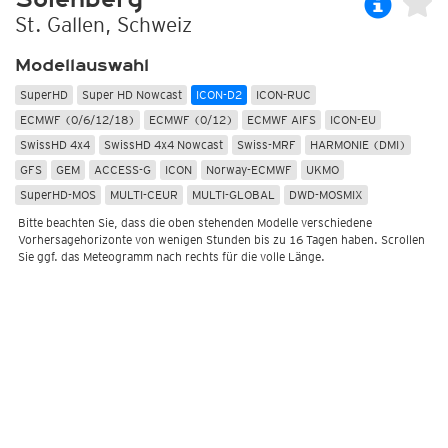
St. Gallen, Schweiz
Modellauswahl
SuperHD
Super HD Nowcast
ICON-D2
ICON-RUC
ECMWF (0/6/12/18)
ECMWF (0/12)
ECMWF AIFS
ICON-EU
SwissHD 4x4
SwissHD 4x4 Nowcast
Swiss-MRF
HARMONIE (DMI)
GFS
GEM
ACCESS-G
ICON
Norway-ECMWF
UKMO
SuperHD-MOS
MULTI-CEUR
MULTI-GLOBAL
DWD-MOSMIX
Bitte beachten Sie, dass die oben stehenden Modelle verschiedene
Vorhersagehorizonte von wenigen Stunden bis zu 16 Tagen haben. Scrollen
Sie ggf. das Meteogramm nach rechts für die volle Länge.