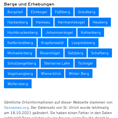
Berge und Erhebungen
Burgstall
Eichkogel
Faßlberg
Greutberg
Hackenberg
Hameau
Hermannskogel
Heuberg
Hochbruckenberg
Johannserkogel
Kahlenberg
Kaltbründlberg
Krapfenwaldl
Leopoldsberg
Michaelerberg
Rosenhügel
Satzberg
Schafberg
Schutzengelberg
Steinerne Lahn
Tschogel
Vogelsangberg
Wienerblick
Wilder Berg
Wolfersberg
Sämtliche Ortsinformationen auf dieser Webseite stammen von
Geonames.org
. Der Datensatz von St. Ulrich wurde letztmalig
am 18.10.2021 geändert. Sie haben einen Fehler in den Daten