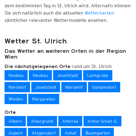
dem bestimmten Tag in St. Ulrich wird. Alternativ können
Sie sich natürlich auch die aktuellen
Wetterkarten
sämtlicher relevanter Wettermodelle ansehen.
Wetter St. Ulrich
Das Wetter an weiteren Orten in der Region
Wien
rund um St. Ulrich
Die nächstgelegenen Orte
Neubau
Neubau
Josefstadt
Laimgrube
Mariahilf
Josefstadt
Mariahilf
Gumpendorf
Wieden
Margareten
Orte
Albern
Alsergrund
Alterlaa
Anton Schall G.
Aspern
Atzgersdorf
Auhof
Baumgarten