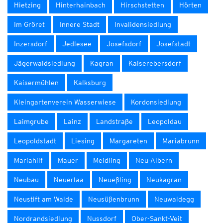
Hietzing
Hinterhainbach
Hirschstetten
Hörten
Im Gröret
Innere Stadt
Invalidensiedlung
Inzersdorf
Jedlesee
Josefsdorf
Josefstadt
Jägerwaldsiedlung
Kagran
Kaiserebersdorf
Kaisermühlen
Kalksburg
Kleingartenverein Wasserwiese
Kordonsiedlung
Laimgrube
Lainz
Landstraße
Leopoldau
Leopoldstadt
Liesing
Margareten
Mariabrunn
Mariahilf
Mauer
Meidling
Neu-Albern
Neubau
Neuerlaa
Neueßling
Neukagran
Neustift am Walde
Neusüßenbrunn
Neuwaldegg
Nordrandsiedlung
Nussdorf
Ober-Sankt-Veit