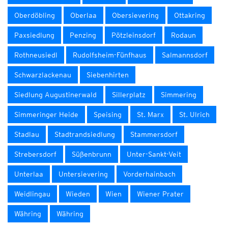
Oberdöbling
Oberlaa
Obersievering
Ottakring
Paxsiedlung
Penzing
Pötzleinsdorf
Rodaun
Rothneusiedl
Rudolfsheim-Fünfhaus
Salmannsdorf
Schwarzlackenau
Siebenhirten
Siedlung Augustinerwald
Sillerplatz
Simmering
Simmeringer Heide
Speising
St. Marx
St. Ulrich
Stadlau
Stadtrandsiedlung
Stammersdorf
Strebersdorf
Süßenbrunn
Unter-Sankt-Veit
Unterlaa
Untersievering
Vorderhainbach
Weidlingau
Wieden
Wien
Wiener Prater
Währing
Währing