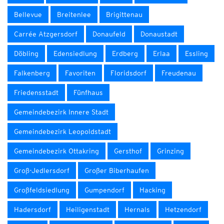
Bellevue
Breitenlee
Brigittenau
Carrée Atzgersdorf
Donaufeld
Donaustadt
Döbling
Edensiedlung
Erdberg
Erlaa
Essling
Falkenberg
Favoriten
Floridsdorf
Freudenau
Friedensstadt
Fünfhaus
Gemeindebezirk Innere Stadt
Gemeindebezirk Leopoldstadt
Gemeindebezirk Ottakring
Gersthof
Grinzing
Groß-Jedlersdorf
Großer Biberhaufen
Großfeldsiedlung
Gumpendorf
Hacking
Hadersdorf
Heiligenstadt
Hernals
Hetzendorf