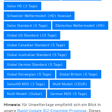
Swiss HD (3 Tage)
Schweizer Wettermodell (HD) Nowcast
Swiss Standard (5 Tage)
Dänisches Wettermodell (HD)
Global US Standard (15 Tage)
Global Canadian Standard (5 Tage)
Global Australian Standard (5 Tage)
Global German Standard (5 Tage)
Global Norwegian (5 Tage)
Global Britain (5 Tage)
SwissHD MOS (3 Tage)
Multi-Modell (CEUR)
Multi-Modell (Global)
German MOS (5 Tage)
für Unwettertage empfiehlt sich ein Blick in
Hinweis:
unsere
Rapid-Update ID2-Ensemble-Prognose
. Dieses