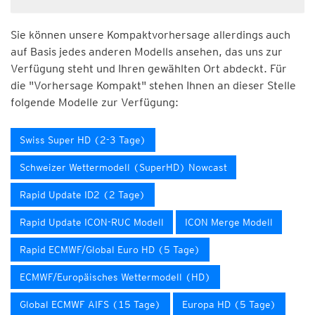
Sie können unsere Kompaktvorhersage allerdings auch
auf Basis jedes anderen Modells ansehen, das uns zur
Verfügung steht und Ihren gewählten Ort abdeckt. Für
die "Vorhersage Kompakt" stehen Ihnen an dieser Stelle
folgende Modelle zur Verfügung:
Swiss Super HD (2-3 Tage)
Schweizer Wettermodell (SuperHD) Nowcast
Rapid Update ID2 (2 Tage)
Rapid Update ICON-RUC Modell
ICON Merge Modell
Rapid ECMWF/Global Euro HD (5 Tage)
ECMWF/Europäisches Wettermodell (HD)
Global ECMWF AIFS (15 Tage)
Europa HD (5 Tage)