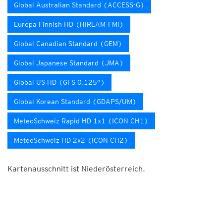
Global Australian Standard (ACCESS-G)
Europa Finnish HD (HIRLAM-FMI)
Global Canadian Standard (GEM)
Global Japanese Standard (JMA)
Global US HD (GFS 0.125°)
Global Korean Standard (GDAPS/UM)
MeteoSchweiz Rapid HD 1x1 (ICON CH1)
MeteoSchweiz HD 2x2 (ICON CH2)
Kartenausschnitt ist Niederösterreich.