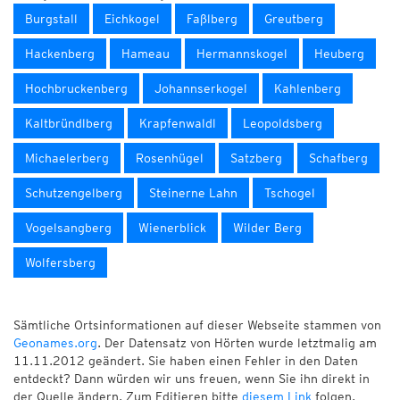
Burgstall
Eichkogel
Faßlberg
Greutberg
Hackenberg
Hameau
Hermannskogel
Heuberg
Hochbruckenberg
Johannserkogel
Kahlenberg
Kaltbründlberg
Krapfenwaldl
Leopoldsberg
Michaelerberg
Rosenhügel
Satzberg
Schafberg
Schutzengelberg
Steinerne Lahn
Tschogel
Vogelsangberg
Wienerblick
Wilder Berg
Wolfersberg
Sämtliche Ortsinformationen auf dieser Webseite stammen von
Geonames.org
. Der Datensatz von Hörten wurde letztmalig am
11.11.2012 geändert. Sie haben einen Fehler in den Daten
entdeckt? Dann würden wir uns freuen, wenn Sie ihn direkt in
der Quelle ändern. Zum Editieren bitte
diesem Link
folgen.