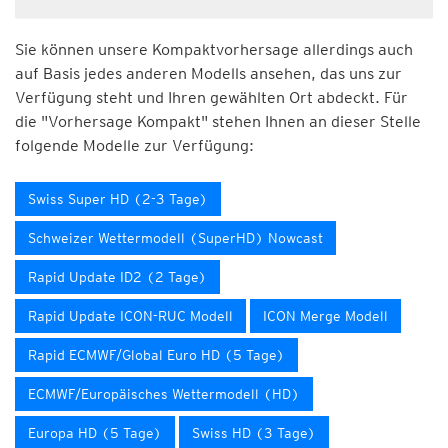
Sie können unsere Kompaktvorhersage allerdings auch
auf Basis jedes anderen Modells ansehen, das uns zur
Verfügung steht und Ihren gewählten Ort abdeckt. Für
die "Vorhersage Kompakt" stehen Ihnen an dieser Stelle
folgende Modelle zur Verfügung:
Swiss Super HD (2-3 Tage)
Schweizer Wettermodell (SuperHD) Nowcast
Rapid Update ID2 (2 Tage)
Rapid Update ICON-RUC Modell
ICON Merge Modell
Rapid ECMWF/Global Euro HD (5 Tage)
ECMWF/Europäisches Wettermodell (HD)
Europa HD (5 Tage)
Swiss HD (3 Tage)