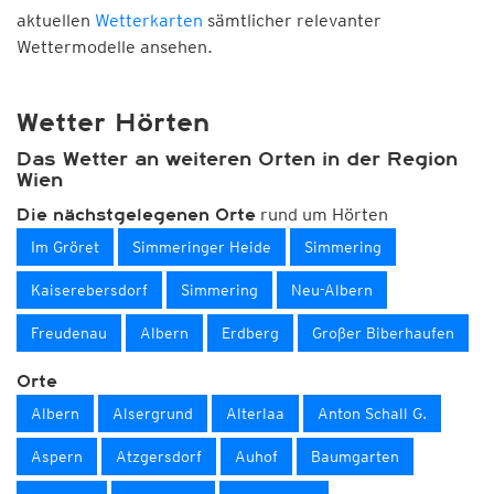
aktuellen
Wetterkarten
sämtlicher relevanter
Wettermodelle ansehen.
Wetter Hörten
Das Wetter an weiteren Orten in der Region
Wien
rund um Hörten
Die nächstgelegenen Orte
Im Gröret
Simmeringer Heide
Simmering
Kaiserebersdorf
Simmering
Neu-Albern
Freudenau
Albern
Erdberg
Großer Biberhaufen
Orte
Albern
Alsergrund
Alterlaa
Anton Schall G.
Aspern
Atzgersdorf
Auhof
Baumgarten