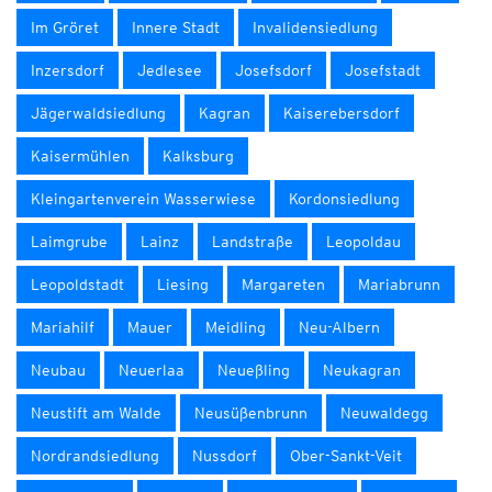
Im Gröret
Innere Stadt
Invalidensiedlung
Inzersdorf
Jedlesee
Josefsdorf
Josefstadt
Jägerwaldsiedlung
Kagran
Kaiserebersdorf
Kaisermühlen
Kalksburg
Kleingartenverein Wasserwiese
Kordonsiedlung
Laimgrube
Lainz
Landstraße
Leopoldau
Leopoldstadt
Liesing
Margareten
Mariabrunn
Mariahilf
Mauer
Meidling
Neu-Albern
Neubau
Neuerlaa
Neueßling
Neukagran
Neustift am Walde
Neusüßenbrunn
Neuwaldegg
Nordrandsiedlung
Nussdorf
Ober-Sankt-Veit