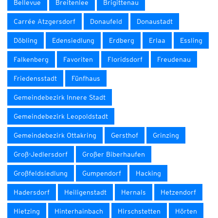
Bellevue
Breitenlee
Brigittenau
Carrée Atzgersdorf
Donaufeld
Donaustadt
Döbling
Edensiedlung
Erdberg
Erlaa
Essling
Falkenberg
Favoriten
Floridsdorf
Freudenau
Friedensstadt
Fünfhaus
Gemeindebezirk Innere Stadt
Gemeindebezirk Leopoldstadt
Gemeindebezirk Ottakring
Gersthof
Grinzing
Groß-Jedlersdorf
Großer Biberhaufen
Großfeldsiedlung
Gumpendorf
Hacking
Hadersdorf
Heiligenstadt
Hernals
Hetzendorf
Hietzing
Hinterhainbach
Hirschstetten
Hörten