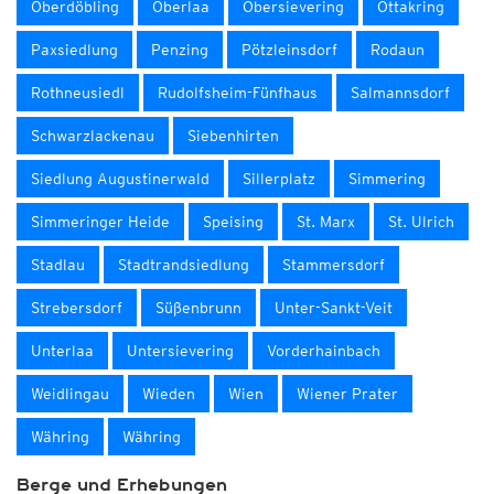
Oberdöbling
Oberlaa
Obersievering
Ottakring
Paxsiedlung
Penzing
Pötzleinsdorf
Rodaun
Rothneusiedl
Rudolfsheim-Fünfhaus
Salmannsdorf
Schwarzlackenau
Siebenhirten
Siedlung Augustinerwald
Sillerplatz
Simmering
Simmeringer Heide
Speising
St. Marx
St. Ulrich
Stadlau
Stadtrandsiedlung
Stammersdorf
Strebersdorf
Süßenbrunn
Unter-Sankt-Veit
Unterlaa
Untersievering
Vorderhainbach
Weidlingau
Wieden
Wien
Wiener Prater
Währing
Währing
Berge und Erhebungen