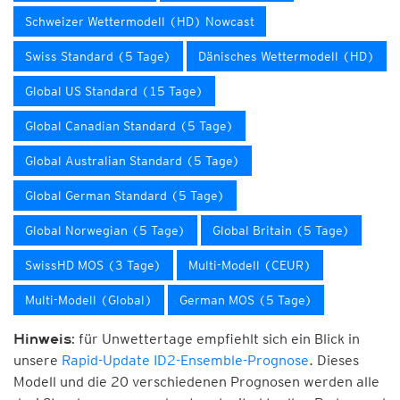
Schweizer Wettermodell (HD) Nowcast
Swiss Standard (5 Tage)
Dänisches Wettermodell (HD)
Global US Standard (15 Tage)
Global Canadian Standard (5 Tage)
Global Australian Standard (5 Tage)
Global German Standard (5 Tage)
Global Norwegian (5 Tage)
Global Britain (5 Tage)
SwissHD MOS (3 Tage)
Multi-Modell (CEUR)
Multi-Modell (Global)
German MOS (5 Tage)
für Unwettertage empfiehlt sich ein Blick in
Hinweis:
unsere
Rapid-Update ID2-Ensemble-Prognose
. Dieses
Modell und die 20 verschiedenen Prognosen werden alle