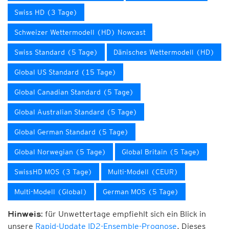
Swiss HD (3 Tage)
Schweizer Wettermodell (HD) Nowcast
Swiss Standard (5 Tage)
Dänisches Wettermodell (HD)
Global US Standard (15 Tage)
Global Canadian Standard (5 Tage)
Global Australian Standard (5 Tage)
Global German Standard (5 Tage)
Global Norwegian (5 Tage)
Global Britain (5 Tage)
SwissHD MOS (3 Tage)
Multi-Modell (CEUR)
Multi-Modell (Global)
German MOS (5 Tage)
für Unwettertage empfiehlt sich ein Blick in
Hinweis:
unsere
Rapid-Update ID2-Ensemble-Prognose
. Dieses