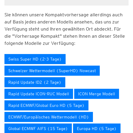
Sie können unsere Kompaktvorhersage allerdings auch
auf Basis jedes anderen Modells ansehen, das uns zur
Verfügung steht und Ihren gewählten Ort abdeckt. Für
die "Vorhersage Kompakt" stehen Ihnen an dieser Stelle
folgende Modelle zur Verfügung:
Swiss Super HD (2-3 Tage)
Schweizer Wettermodell (SuperHD) Nowcast
Rapid Update ID2 (2 Tage)
Rapid Update ICON-RUC Modell
ICON Merge Modell
Rapid ECMWF/Global Euro HD (5 Tage)
ECMWF/Europäisches Wettermodell (HD)
Global ECMWF AIFS (15 Tage)
Europa HD (5 Tage)