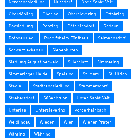
Nordrandsiedlung
Nussdorf
Ober-Sankt-Veit
Oberdöbling
Oberlaa
Obersievering
Ottakring
Paxsiedlung
Penzing
Pötzleinsdorf
Rodaun
Rothneusiedl
Rudolfsheim-Fünfhaus
Salmannsdorf
Schwarzlackenau
Siebenhirten
Siedlung Augustinerwald
Sillerplatz
Simmering
Simmeringer Heide
Speising
St. Marx
St. Ulrich
Stadlau
Stadtrandsiedlung
Stammersdorf
Strebersdorf
Süßenbrunn
Unter-Sankt-Veit
Unterlaa
Untersievering
Vorderhainbach
Weidlingau
Wieden
Wien
Wiener Prater
Währing
Währing