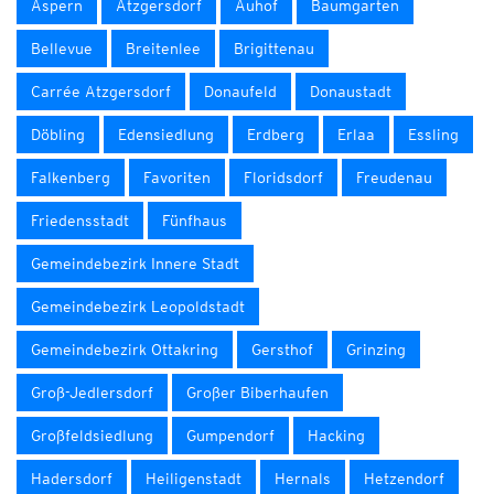
Aspern
Atzgersdorf
Auhof
Baumgarten
Bellevue
Breitenlee
Brigittenau
Carrée Atzgersdorf
Donaufeld
Donaustadt
Döbling
Edensiedlung
Erdberg
Erlaa
Essling
Falkenberg
Favoriten
Floridsdorf
Freudenau
Friedensstadt
Fünfhaus
Gemeindebezirk Innere Stadt
Gemeindebezirk Leopoldstadt
Gemeindebezirk Ottakring
Gersthof
Grinzing
Groß-Jedlersdorf
Großer Biberhaufen
Großfeldsiedlung
Gumpendorf
Hacking
Hadersdorf
Heiligenstadt
Hernals
Hetzendorf