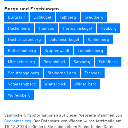
Berge und Erhebungen
Burgstall
Eichkogel
Faßlberg
Greutberg
Hackenberg
Hameau
Hermannskogel
Heuberg
Hochbruckenberg
Johannserkogel
Kahlenberg
Kaltbründlberg
Krapfenwaldl
Leopoldsberg
Michaelerberg
Rosenhügel
Satzberg
Schafberg
Schutzengelberg
Steinerne Lahn
Tschogel
Vogelsangberg
Wienerblick
Wilder Berg
Wolfersberg
Sämtliche Ortsinformationen auf dieser Webseite stammen von
Geonames.org
. Der Datensatz von Wieden wurde letztmalig am
15.12.2014 geändert. Sie haben einen Fehler in den Daten