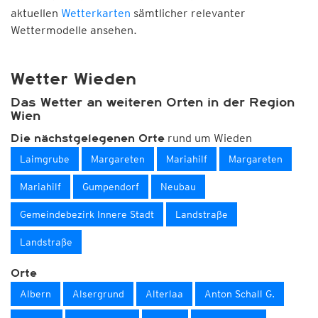
aktuellen
Wetterkarten
sämtlicher relevanter
Wettermodelle ansehen.
Wetter Wieden
Das Wetter an weiteren Orten in der Region
Wien
rund um Wieden
Die nächstgelegenen Orte
Laimgrube
Margareten
Mariahilf
Margareten
Mariahilf
Gumpendorf
Neubau
Gemeindebezirk Innere Stadt
Landstraße
Landstraße
Orte
Albern
Alsergrund
Alterlaa
Anton Schall G.