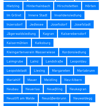
Hietzing
Hinterhainbach
Hirschstetten
Hörten
Im Gröret
Innere Stadt
Invalidensiedlung
Inzersdorf
Jedlesee
Josefsdorf
Josefstadt
Jägerwaldsiedlung
Kagran
Kaiserebersdorf
Kaisermühlen
Kalksburg
Kleingartenverein Wasserwiese
Kordonsiedlung
Laimgrube
Lainz
Landstraße
Leopoldau
Leopoldstadt
Liesing
Margareten
Mariabrunn
Mariahilf
Mauer
Meidling
Neu-Albern
Neubau
Neuerlaa
Neueßling
Neukagran
Neustift am Walde
Neusüßenbrunn
Neuwaldegg