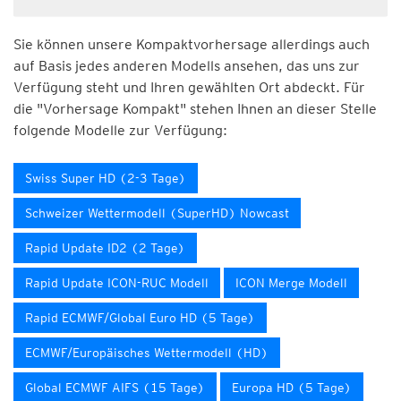
Sie können unsere Kompaktvorhersage allerdings auch
auf Basis jedes anderen Modells ansehen, das uns zur
Verfügung steht und Ihren gewählten Ort abdeckt. Für
die "Vorhersage Kompakt" stehen Ihnen an dieser Stelle
folgende Modelle zur Verfügung:
Swiss Super HD (2-3 Tage)
Schweizer Wettermodell (SuperHD) Nowcast
Rapid Update ID2 (2 Tage)
Rapid Update ICON-RUC Modell
ICON Merge Modell
Rapid ECMWF/Global Euro HD (5 Tage)
ECMWF/Europäisches Wettermodell (HD)
Global ECMWF AIFS (15 Tage)
Europa HD (5 Tage)