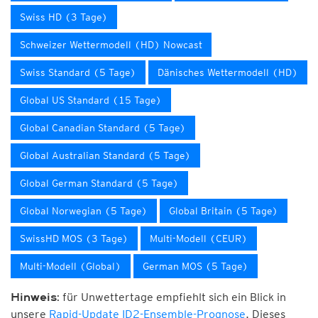
Swiss HD (3 Tage)
Schweizer Wettermodell (HD) Nowcast
Swiss Standard (5 Tage)
Dänisches Wettermodell (HD)
Global US Standard (15 Tage)
Global Canadian Standard (5 Tage)
Global Australian Standard (5 Tage)
Global German Standard (5 Tage)
Global Norwegian (5 Tage)
Global Britain (5 Tage)
SwissHD MOS (3 Tage)
Multi-Modell (CEUR)
Multi-Modell (Global)
German MOS (5 Tage)
für Unwettertage empfiehlt sich ein Blick in
Hinweis:
unsere
Rapid-Update ID2-Ensemble-Prognose
. Dieses