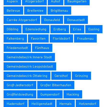
Aspern
Atzgersdorf
Auhof
Baumgarten
Bellevue
Breitenlee
Brigittenau
Carrée Atzgersdorf
Donaufeld
Donaustadt
Döbling
Edensiedlung
Erdberg
Erlaa
Essling
Falkenberg
Favoriten
Floridsdorf
Freudenau
Friedensstadt
Fünfhaus
Gemeindebezirk Innere Stadt
Gemeindebezirk Leopoldstadt
Gemeindebezirk Ottakring
Gersthof
Grinzing
Groß-Jedlersdorf
Großer Biberhaufen
Großfeldsiedlung
Gumpendorf
Hacking
Hadersdorf
Heiligenstadt
Hernals
Hetzendorf