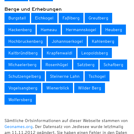
Berge und Erhebungen
Burgstall
Eichkogel
Faßlberg
Greutberg
Hackenberg
Hameau
Hermannskogel
Heuberg
Hochbruckenberg
Johannserkogel
Kahlenberg
Kaltbründlberg
Krapfenwaldl
Leopoldsberg
Michaelerberg
Rosenhügel
Satzberg
Schafberg
Schutzengelberg
Steinerne Lahn
Tschogel
Vogelsangberg
Wienerblick
Wilder Berg
Wolfersberg
Sämtliche Ortsinformationen auf dieser Webseite stammen von
Geonames.org
. Der Datensatz von Jedlesee wurde letztmalig
am 11.11.2012 geändert. Sie haben einen Fehler in den Daten