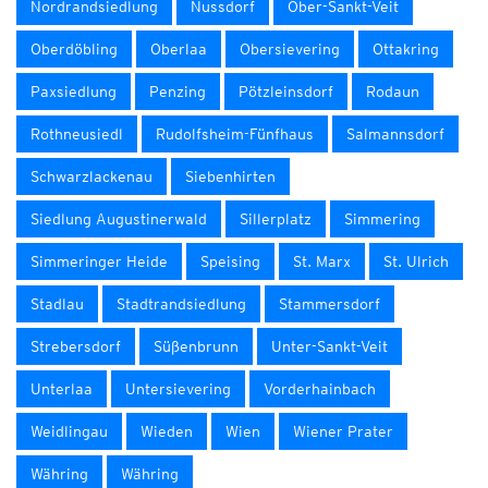
Nordrandsiedlung
Nussdorf
Ober-Sankt-Veit
Oberdöbling
Oberlaa
Obersievering
Ottakring
Paxsiedlung
Penzing
Pötzleinsdorf
Rodaun
Rothneusiedl
Rudolfsheim-Fünfhaus
Salmannsdorf
Schwarzlackenau
Siebenhirten
Siedlung Augustinerwald
Sillerplatz
Simmering
Simmeringer Heide
Speising
St. Marx
St. Ulrich
Stadlau
Stadtrandsiedlung
Stammersdorf
Strebersdorf
Süßenbrunn
Unter-Sankt-Veit
Unterlaa
Untersievering
Vorderhainbach
Weidlingau
Wieden
Wien
Wiener Prater
Währing
Währing