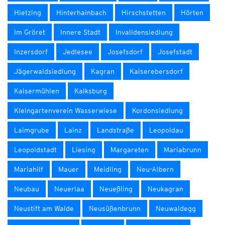
Hietzing
Hinterhainbach
Hirschstetten
Hörten
Im Gröret
Innere Stadt
Invalidensiedlung
Inzersdorf
Jedlesee
Josefsdorf
Josefstadt
Jägerwaldsiedlung
Kagran
Kaiserebersdorf
Kaisermühlen
Kalksburg
Kleingartenverein Wasserwiese
Kordonsiedlung
Laimgrube
Lainz
Landstraße
Leopoldau
Leopoldstadt
Liesing
Margareten
Mariabrunn
Mariahilf
Mauer
Meidling
Neu-Albern
Neubau
Neuerlaa
Neueßling
Neukagran
Neustift am Walde
Neusüßenbrunn
Neuwaldegg