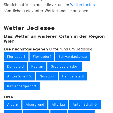
Sie sich natürlich auch die aktuellen
Wetterkarten
sämtlicher relevanter Wettermodelle ansehen.
Wetter Jedlesee
Das Wetter an weiteren Orten in der Region
Wien
rund um Jedlesee
Die nächstgelegenen Orte
Floridsdorf
Floridsdorf
Schwarzlackenau
Donaufeld
Kagran
Groß-Jedlersdorf
Anton Schall G.
Nussdorf
Heiligenstadt
Kahlenbergerdorf
Orte
Albern
Alsergrund
Alterlaa
Anton Schall G.