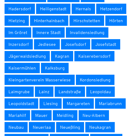
Hadersdorf
Heiligenstadt
Hernals
Hetzendorf
Hietzing
Hinterhainbach
Hirschstetten
Hörten
Im Gröret
Innere Stadt
Invalidensiedlung
Inzersdorf
Jedlesee
Josefsdorf
Josefstadt
Jägerwaldsiedlung
Kagran
Kaiserebersdorf
Kaisermühlen
Kalksburg
Kleingartenverein Wasserwiese
Kordonsiedlung
Laimgrube
Lainz
Landstraße
Leopoldau
Leopoldstadt
Liesing
Margareten
Mariabrunn
Mariahilf
Mauer
Meidling
Neu-Albern
Neubau
Neuerlaa
Neueßling
Neukagran