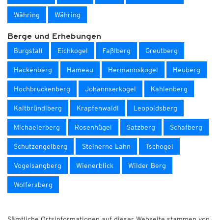
Währing
Währing
Berge und Erhebungen
Burgstall
Eichkogel
Faßlberg
Greutberg
Hackenberg
Hameau
Hermannskogel
Heuberg
Hochbruckenberg
Johannserkogel
Kahlenberg
Kaltbründlberg
Krapfenwaldl
Leopoldsberg
Michaelerberg
Rosenhügel
Satzberg
Schafberg
Schutzengelberg
Steinerne Lahn
Tschogel
Vogelsangberg
Wienerblick
Wilder Berg
Wolfersberg
Sämtliche Ortsinformationen auf dieser Webseite stammen von