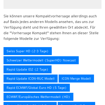
Sie können unsere Kompaktvorhersage allerdings auch
auf Basis jedes anderen Modells ansehen, das uns zur
Verfügung steht und Ihren gewählten Ort abdeckt. Für
die "Vorhersage Kompakt" stehen Ihnen an dieser Stelle
folgende Modelle zur Verfügung:
Swiss Super HD (2-3 Tage)
Schweizer Wettermodell (SuperHD) Nowcast
Rapid Update ID2 (2 Tage)
Rapid Update ICON-RUC Modell
ICON Merge Modell
Rapid ECMWF/Global Euro HD (5 Tage)
ECMWF/Europäisches Wettermodell (HD)