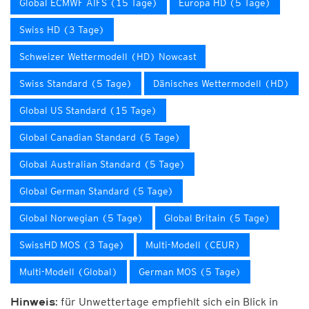
Global ECMWF AIFS (15 Tage)
Europa HD (5 Tage)
Swiss HD (3 Tage)
Schweizer Wettermodell (HD) Nowcast
Swiss Standard (5 Tage)
Dänisches Wettermodell (HD)
Global US Standard (15 Tage)
Global Canadian Standard (5 Tage)
Global Australian Standard (5 Tage)
Global German Standard (5 Tage)
Global Norwegian (5 Tage)
Global Britain (5 Tage)
SwissHD MOS (3 Tage)
Multi-Modell (CEUR)
Multi-Modell (Global)
German MOS (5 Tage)
für Unwettertage empfiehlt sich ein Blick in
Hinweis: