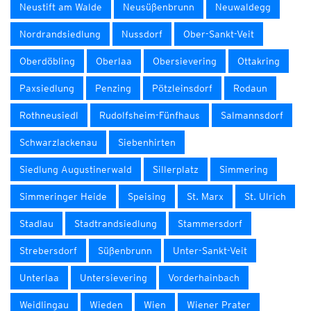
Neustift am Walde
Neusüßenbrunn
Neuwaldegg
Nordrandsiedlung
Nussdorf
Ober-Sankt-Veit
Oberdöbling
Oberlaa
Obersievering
Ottakring
Paxsiedlung
Penzing
Pötzleinsdorf
Rodaun
Rothneusiedl
Rudolfsheim-Fünfhaus
Salmannsdorf
Schwarzlackenau
Siebenhirten
Siedlung Augustinerwald
Sillerplatz
Simmering
Simmeringer Heide
Speising
St. Marx
St. Ulrich
Stadlau
Stadtrandsiedlung
Stammersdorf
Strebersdorf
Süßenbrunn
Unter-Sankt-Veit
Unterlaa
Untersievering
Vorderhainbach
Weidlingau
Wieden
Wien
Wiener Prater