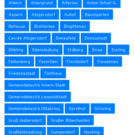
Albern
Alsergrund
Alterlaa
Anton Schall G.
Aspern
Atzgersdorf
Auhof
Baumgarten
Bellevue
Breitenlee
Brigittenau
Carrée Atzgersdorf
Donaufeld
Donaustadt
Döbling
Edensiedlung
Erdberg
Erlaa
Essling
Falkenberg
Favoriten
Floridsdorf
Freudenau
Friedensstadt
Fünfhaus
Gemeindebezirk Innere Stadt
Gemeindebezirk Leopoldstadt
Gemeindebezirk Ottakring
Gersthof
Grinzing
Groß-Jedlersdorf
Großer Biberhaufen
Großfeldsiedlung
Gumpendorf
Hacking