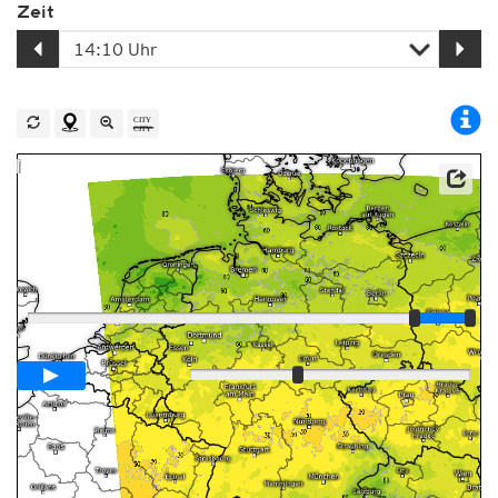
Zeit
Player
Animationsspanne
02:00h
Langsam
Schnell