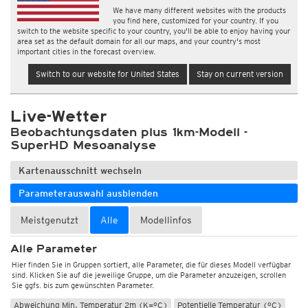
We have many different websites with the products
you find here, customized for your country. If you
switch to the website specific to your country, you'll be able to enjoy having your
area set as the default domain for all our maps, and your country's most
important cities in the forecast overview.
Switch to our website for United States
Stay on current version
Live-Wetter
Beobachtungsdaten plus 1km-Modell -
SuperHD Mesoanalyse
Kartenausschnitt wechseln
Wetter, Luftdruck
Parameterauswahl ausblenden
Temperatur und Luftfeuchtigkeit
Temperatur 2m (°C)
Temperatur 2m (Raster) (°C)
Meistgenutzt
Alle
Modellinfos
Temperatur 2m (Farbsehschwäche) (°C)
Alle Parameter
Temperatur 2m, flexible Skala (°C)
Temperatur 2m, Windvektoren (°C)
Hier finden Sie in Gruppen sortiert, alle Parameter, die für dieses Modell verfügbar
Max. Temperatur 2m, 12std (°C)
Min. Temperatur 2m, 12std (°C)
sind. Klicken Sie auf die jeweilige Gruppe, um die Parameter anzuzeigen, scrollen
Sie ggfs. bis zum gewünschten Parameter.
Abweichung Max. Temperatur 2m (K=°C)
Abweichung Min. Temperatur 2m (K=°C)
Potentielle Temperatur (°C)