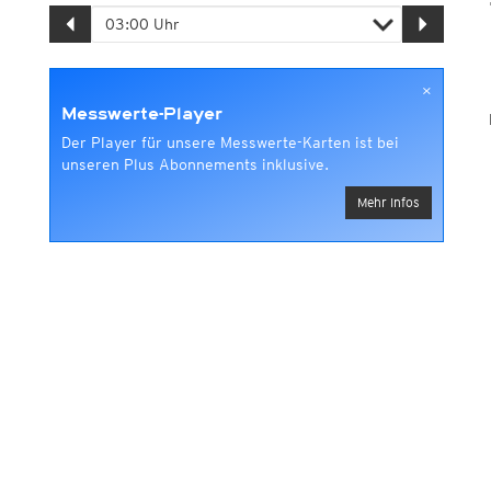
×
Messwerte-Player
Der Player für unsere Messwerte-Karten ist bei
unseren Plus Abonnements inklusive.
Mehr Infos