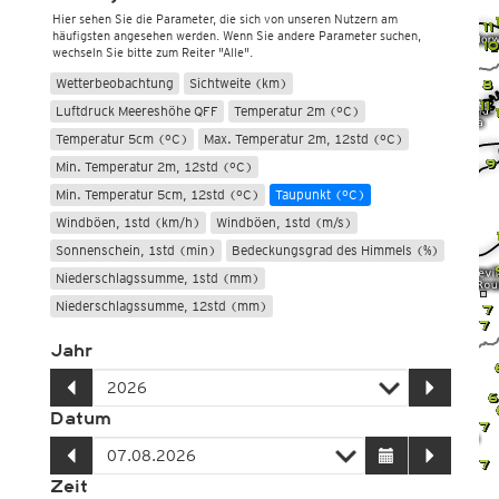
Hier sehen Sie die Parameter, die sich von unseren Nutzern am
häufigsten angesehen werden. Wenn Sie andere Parameter suchen,
wechseln Sie bitte zum Reiter "Alle".
Wetterbeobachtung
Sichtweite (km)
Luftdruck Meereshöhe QFF
Temperatur 2m (°C)
Temperatur 5cm (°C)
Max. Temperatur 2m, 12std (°C)
Min. Temperatur 2m, 12std (°C)
Min. Temperatur 5cm, 12std (°C)
Taupunkt (°C)
Windböen, 1std (km/h)
Windböen, 1std (m/s)
Sonnenschein, 1std (min)
Bedeckungsgrad des Himmels (%)
Niederschlagssumme, 1std (mm)
Niederschlagssumme, 12std (mm)
Jahr
Datum
Zeit