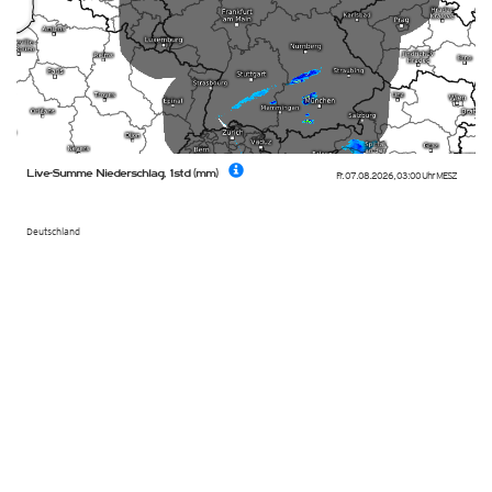
Live-Summe Niederschlag, 1std (mm)
Fr. 07.08.2026
,
03:00 Uhr
MESZ
Deutschland