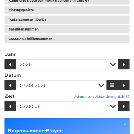
Kalibrierte Radarsummen (Kachelmann GmbH)
Einzugsgebiete
Radarsummen (DWD)
Satellitensummen
GSMaP-Satellitensummen
Jahr
Datum
Zeit
Automatische Aktualisierung aktiv
×
Regensummen-Player