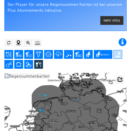
Der Player für unsere Regensummen-Karten ist bei unseren
Plus Abonnements inklusive.
Mehr Infos
Archiv
Datenbasis: Deutscher Wetterdienst (DWD), Kachelmann GmbH