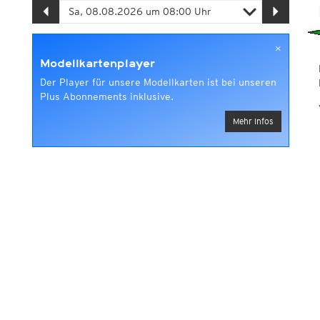
×
Modellkartenplayer
Der Player für unsere Modellkarten ist bei unseren
Plus Abonnements inklusive.
Mehr Infos