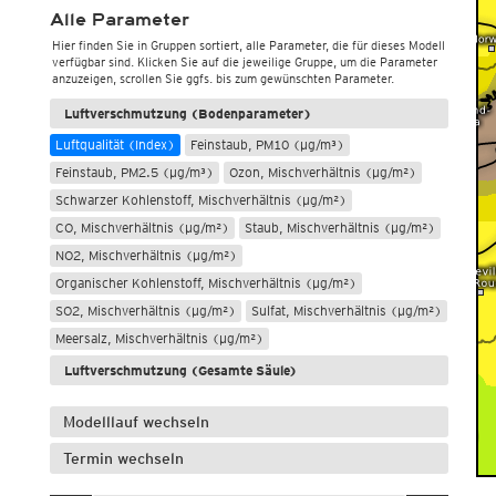
Alle Parameter
Hier finden Sie in Gruppen sortiert, alle Parameter, die für dieses Modell
verfügbar sind. Klicken Sie auf die jeweilige Gruppe, um die Parameter
anzuzeigen, scrollen Sie ggfs. bis zum gewünschten Parameter.
Luftverschmutzung (Bodenparameter)
Luftqualität (Index)
Feinstaub, PM10 (µg/m³)
Feinstaub, PM2.5 (µg/m³)
Ozon, Mischverhältnis (µg/m²)
Schwarzer Kohlenstoff, Mischverhältnis (µg/m²)
CO, Mischverhältnis (µg/m²)
Staub, Mischverhältnis (µg/m²)
NO2, Mischverhältnis (µg/m²)
Organischer Kohlenstoff, Mischverhältnis (µg/m²)
SO2, Mischverhältnis (µg/m²)
Sulfat, Mischverhältnis (µg/m²)
Meersalz, Mischverhältnis (µg/m²)
Luftverschmutzung (Gesamte Säule)
Modelllauf wechseln
Termin wechseln