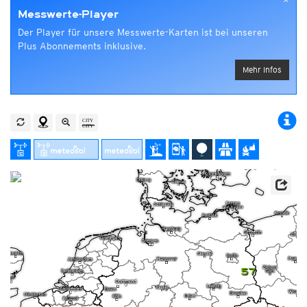
×
Messwerte-Player
Der Player für unsere Messwerte-Karten ist bei unseren
Plus Abonnements inklusive.
Mehr Infos
57