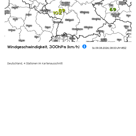
69
89
102
Windgeschwindigkeit, 300hPa (km/h)
So. 09.08.2026
,
08:00 Uhr
MESZ
Deutschland, 4 Stationen im Kartenausschnitt