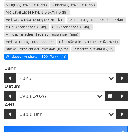
Nullgradgrenze (m ü.NN)
Schneefallgrenze (m ü.NN)
Mid-Level Lapse Rate, 3-5.5km (K/km)
Vertikale Windscherung 0-6 km (kn)
Temperaturgradient 0-1 km (K/km)
CAPE (bodennah) (J/kg)
CIN (bodennah) (J/kg)
Atmosphärisches Niederschlagswasser (mm)
Vertical Totals, T850-T500 (K)
Höhe stärkste Inversion (m ü.Grund)
Stärke T-Gradient der Inversion (K/km)
Temperatur, 850hPa (°C)
Windgeschwindigkeit, 300hPa (km/h)
Jahr
Datum
Zeit