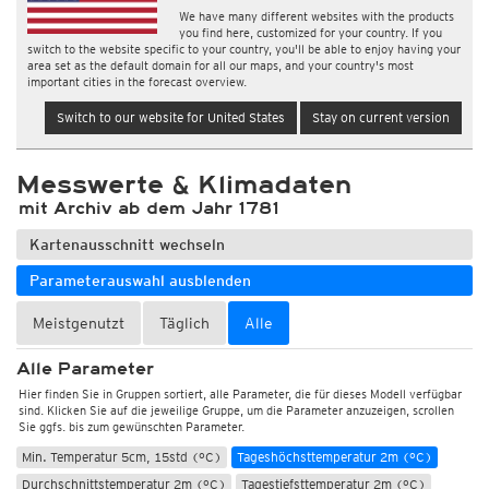
We have many different websites with the products
you find here, customized for your country. If you
switch to the website specific to your country, you'll be able to enjoy having your
area set as the default domain for all our maps, and your country's most
important cities in the forecast overview.
Switch to our website for United States
Stay on current version
Wetter, Luftdruck
Messwerte & Klimadaten
Temperatur und Luftfeuchtigkeit
mit Archiv ab dem Jahr 1781
Temperatur 2m (°C)
Temperatur 2m, 10min (°C)
Temperatur 5cm (°C)
Temperatur 5cm, 10min (°C)
Kartenausschnitt wechseln
Max. Temperatur 2m, 10min (°C)
Max. Temperatur 2m, 1std (°C)
Parameterauswahl ausblenden
Min. Temperatur 2m, 10min (°C)
Min. Temperatur 2m, 1std (°C)
Max. Temperatur 2m, 12std (°C)
Meistgenutzt
Täglich
Alle
Max. Temperatur 2m, 12std, alle 10min (°C)
Alle Parameter
Min. Temperatur 2m, 12std (°C)
Hier finden Sie in Gruppen sortiert, alle Parameter, die für dieses Modell verfügbar
Min. Temperatur 2m, 12std, alle 10min (°C)
sind. Klicken Sie auf die jeweilige Gruppe, um die Parameter anzuzeigen, scrollen
Sie ggfs. bis zum gewünschten Parameter.
Min. Temperatur 2m, 15std (°C)
Min. Temperatur 5cm, 12std (°C)
Min. Temperatur 5cm, 15std (°C)
Tageshöchsttemperatur 2m (°C)
Durchschnittstemperatur 2m (°C)
Tagestiefsttemperatur 2m (°C)