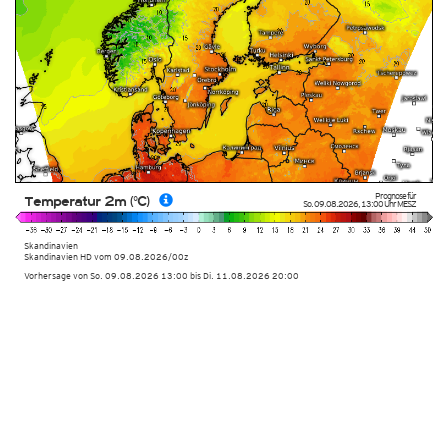
Prognose für
Temperatur 2m (°C)
So. 09.08.2026
,
13:00 Uhr
MESZ
Skandinavien
Skandinavien HD vom
09.08.2026/00z
Vorhersage von So. 09.08.2026 13:00 bis Di. 11.08.2026 20:00