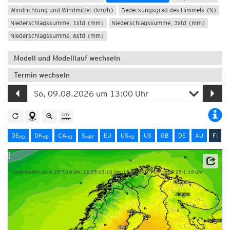
Windrichtung und Windmittel (km/h)
Bedeckungsgrad des Himmels (%)
Niederschlagssumme, 1std (mm)
Niederschlagssumme, 3std (mm)
Niederschlagssumme, 6std (mm)
Modell und Modelllauf wechseln
Termin wechseln
DE
DK
CA
S
EU
US
US
GB
DE
AU
FI
HD
HD
HD
MRF
HD
Source: Finnish Meteorological Institute (FMI)
Updatezeiten: ca. 6:25-7:10 Uhr, 12:25-13:10 Uhr, 18:25-19:10 Uhr und 0:25-1:10 Uhr