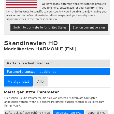
We have many different websites with the products
you find here, customized for your country. If you
switch to the website specific to your country, you'll be able to enjoy having your
area set as the default domain for all our maps, and your country's most
important cities in the forecast overview.
Switch to our website for United States
Stay on current version
Skandinavien HD
Modellkarten HARMONIE (FMI)
Kartenausschnitt wechseln
Parameterauswahl ausblenden
Meistgenutzt
Alle
Meist genutzte Parameter
Hier sehen Sie die Parameter, die sich von unseren Nutzern am häufigsten
angesehen werden. Wenn Sie andere Parameter suchen, wechseln Sie bitte zum
Reiter "Alle".
Luftdruck auf Meereshöhe (hPa)
Temperatur 2m (°C)
Taupunkt (°C)