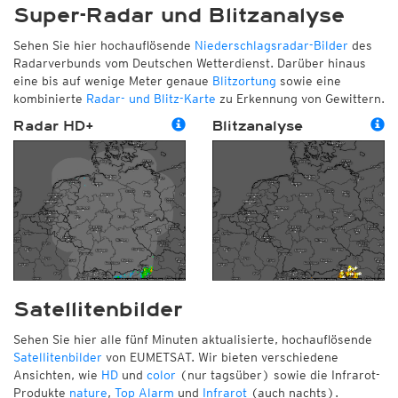
Super-Radar und Blitzanalyse
Sehen Sie hier hochauflösende
Niederschlagsradar-Bilder
des
Radarverbunds vom Deutschen Wetterdienst. Darüber hinaus
eine bis auf wenige Meter genaue
Blitzortung
sowie eine
kombinierte
Radar- und Blitz-Karte
zu Erkennung von Gewittern.
Radar HD+
Blitzanalyse
Satellitenbilder
Sehen Sie hier alle fünf Minuten aktualisierte, hochauflösende
Satellitenbilder
von EUMETSAT. Wir bieten verschiedene
Ansichten, wie
HD
und
color
(nur tagsüber) sowie die Infrarot-
Produkte
nature
,
Top Alarm
und
Infrarot
(auch nachts).