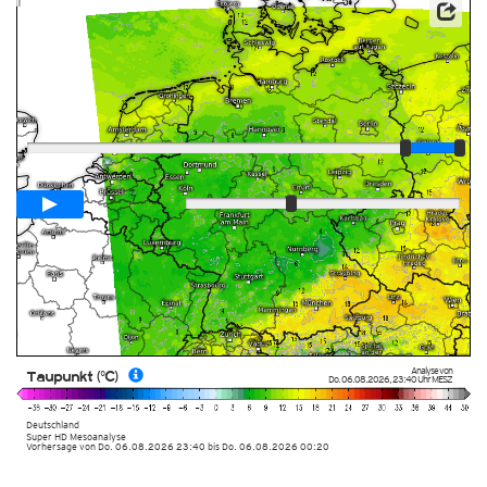
Player
Animationsspanne
02:00h
Langsam
Schnell
Analyse von
Taupunkt (°C)
Do. 06.08.2026
,
23:40 Uhr
MESZ
Deutschland
Super HD Mesoanalyse
Vorhersage von Do. 06.08.2026 23:40 bis Do. 06.08.2026 00:20