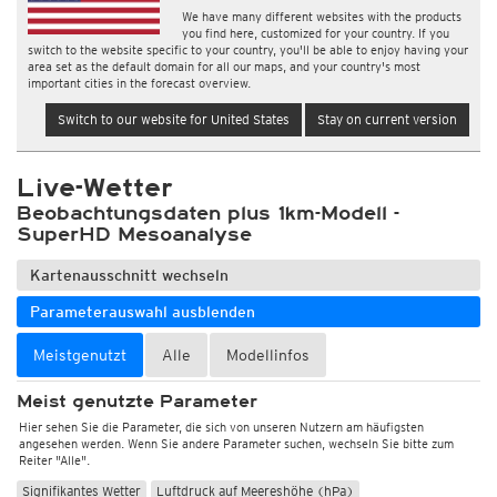
We have many different websites with the products
you find here, customized for your country. If you
switch to the website specific to your country, you'll be able to enjoy having your
area set as the default domain for all our maps, and your country's most
important cities in the forecast overview.
Switch to our website for United States
Stay on current version
Live-Wetter
Beobachtungsdaten plus 1km-Modell -
SuperHD Mesoanalyse
Kartenausschnitt wechseln
Parameterauswahl ausblenden
Meistgenutzt
Alle
Modellinfos
Meist genutzte Parameter
Hier sehen Sie die Parameter, die sich von unseren Nutzern am häufigsten
angesehen werden. Wenn Sie andere Parameter suchen, wechseln Sie bitte zum
Reiter "Alle".
Signifikantes Wetter
Luftdruck auf Meereshöhe (hPa)