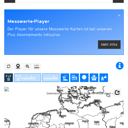
×
Messwerte-Player
Der Player für unsere Messwerte-Karten ist bei unseren
Plus Abonnements inklusive.
Mehr Infos
Datenbasis: Kachelmann GmbH, Deutscher Wetterdienst (DWD)