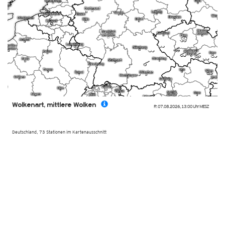
Wolkenart, mittlere Wolken
Fr. 07.08.2026
,
13:00 Uhr
MESZ
Deutschland, 73 Stationen im Kartenausschnitt