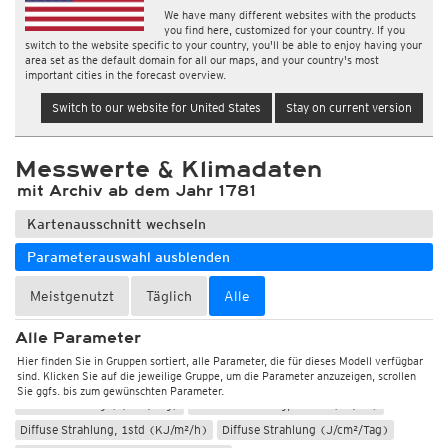
We have many different websites with the products
you find here, customized for your country. If you
switch to the website specific to your country, you'll be able to enjoy having your
area set as the default domain for all our maps, and your country's most
important cities in the forecast overview.
Switch to our website for United States
Stay on current version
Wetter, Luftdruck
Messwerte & Klimadaten
Temperatur und Luftfeuchtigkeit
mit Archiv ab dem Jahr 1781
Bodentemperatur
Kartenausschnitt wechseln
Windböen, Windmittel, Windrichtung
Parameterauswahl ausblenden
Wolken, Sonnenschein, Globalstrahlung
Meistgenutzt
Täglich
Alle
Sonnenschein, 10min (min)
Sonnenschein, 1std (min)
Sonnenstunden
Sonnenstunden (Archiv)
Alle Parameter
Sonnenschein, Sat-Analyse 1std (min)
Sonnenstunden, Sat-Analyse
Hier finden Sie in Gruppen sortiert, alle Parameter, die für dieses Modell verfügbar
sind. Klicken Sie auf die jeweilige Gruppe, um die Parameter anzuzeigen, scrollen
Globalstrahlung, 10min (KJ/m²)
Globalstrahlung, 1std (KJ/m²/h)
Sie ggfs. bis zum gewünschten Parameter.
Globalstrahlung (J/cm²/Tag)
Diffuse Strahlung, 10min (KJ/m²)
Diffuse Strahlung, 1std (KJ/m²/h)
Diffuse Strahlung (J/cm²/Tag)