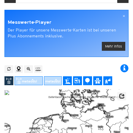
×
Messwerte-Player
Der Player für unsere Messwerte-Karten ist bei unseren
Plus Abonnements inklusive.
Mehr Infos
Datenbasis: Kachelmann GmbH, Deutscher Wetterdienst (DWD)