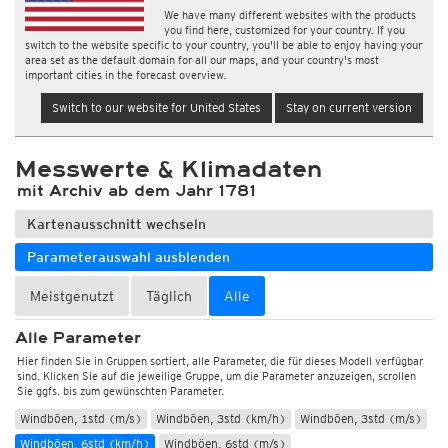
We have many different websites with the products
you find here, customized for your country. If you
switch to the website specific to your country, you'll be able to enjoy having your
area set as the default domain for all our maps, and your country's most
important cities in the forecast overview.
Switch to our website for United States
Stay on current version
Messwerte & Klimadaten
Wetter, Luftdruck
mit Archiv ab dem Jahr 1781
Temperatur und Luftfeuchtigkeit
Kartenausschnitt wechseln
Bodentemperatur
Parameterauswahl ausblenden
Windböen, Windmittel, Windrichtung
Windrichtung
Windrichtung, 10min
Meistgenutzt
Täglich
Alle
Wind 10-Minuten-Mittel, 10min (km/h)
Alle Parameter
Wind 10-Minuten-Mittel, 10min (m/s)
Wind 10-Minuten-Mittel (km/h)
Hier finden Sie in Gruppen sortiert, alle Parameter, die für dieses Modell verfügbar
Wind 10-Minuten-Mittel (m/s)
Windböen, 10min (km/h)
sind. Klicken Sie auf die jeweilige Gruppe, um die Parameter anzuzeigen, scrollen
Sie ggfs. bis zum gewünschten Parameter.
Windböen, 10min (m/s)
Windböen, 1std (km/h)
Windböen, 1std (m/s)
Windböen, 3std (km/h)
Windböen, 3std (m/s)
Windböen, 6std (km/h)
Windböen, 6std (m/s)