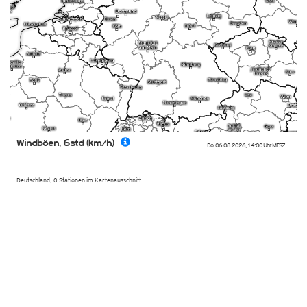
Windböen, 6std (km/h)
Do. 06.08.2026
,
14:00 Uhr
MESZ
Deutschland, 0 Stationen im Kartenausschnitt