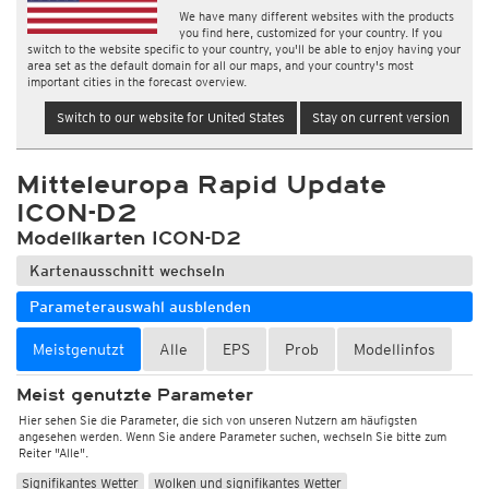
We have many different websites with the products
you find here, customized for your country. If you
switch to the website specific to your country, you'll be able to enjoy having your
area set as the default domain for all our maps, and your country's most
important cities in the forecast overview.
Switch to our website for United States
Stay on current version
Mitteleuropa Rapid Update
ICON-D2
Modellkarten ICON-D2
Kartenausschnitt wechseln
Parameterauswahl ausblenden
Meistgenutzt
Alle
EPS
Prob
Modellinfos
Meist genutzte Parameter
Hier sehen Sie die Parameter, die sich von unseren Nutzern am häufigsten
angesehen werden. Wenn Sie andere Parameter suchen, wechseln Sie bitte zum
Reiter "Alle".
Signifikantes Wetter
Wolken und signifikantes Wetter