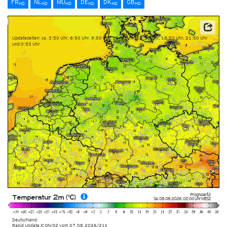
FR
NL
MU
DE
DK
GB
HD
HD
HD
HD
HD
HD
Datenbasis: Deutscher Wetterdienst (DWD)
Updatezeiten: ca. 3:50 Uhr, 6:50 Uhr, 9:50 Uhr, 12:50 Uhr, 15:50 Uhr, 18:50 Uhr, 21:50 Uhr
und 0:50 Uhr
Prognose für
Temperatur 2m (°C)
Sa. 08.08.2026
,
02:00 Uhr
MESZ
Deutschland
Rapid Update ICON-D2
vom
07.08.2026/21z