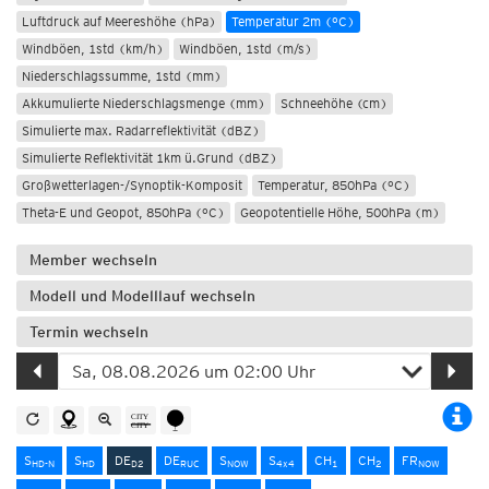
Luftdruck auf Meereshöhe (hPa)
Temperatur 2m (°C)
Windböen, 1std (km/h)
Windböen, 1std (m/s)
Niederschlagssumme, 1std (mm)
Akkumulierte Niederschlagsmenge (mm)
Schneehöhe (cm)
Simulierte max. Radarreflektivität (dBZ)
Simulierte Reflektivität 1km ü.Grund (dBZ)
Großwetterlagen-/Synoptik-Komposit
Temperatur, 850hPa (°C)
Theta-E und Geopot, 850hPa (°C)
Geopotentielle Höhe, 500hPa (m)
Member wechseln
Modell und Modelllauf wechseln
Termin wechseln
S
S
DE
DE
S
S
CH
CH
FR
HD-N
HD
D2
RUC
NOW
4x4
1
2
NOW