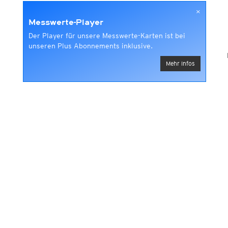
×
Messwerte-Player
Der Player für unsere Messwerte-Karten ist bei
unseren Plus Abonnements inklusive.
Mehr Infos