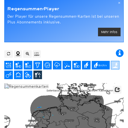
×
Regensummen-Player
Der Player für unsere Regensummen-Karten ist bei unseren
Plus Abonnements inklusive.
Mehr Infos
Archiv
Datenbasis: Deutscher Wetterdienst (DWD), Kachelmann GmbH