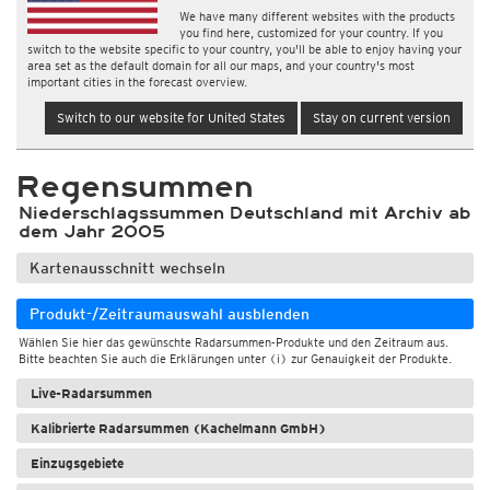
We have many different websites with the products
you find here, customized for your country. If you
switch to the website specific to your country, you'll be able to enjoy having your
area set as the default domain for all our maps, and your country's most
important cities in the forecast overview.
Switch to our website for United States
Stay on current version
Regensummen
Niederschlagssummen Deutschland mit Archiv ab
dem Jahr 2005
Kartenausschnitt wechseln
Produkt-/Zeitraumauswahl ausblenden
Wählen Sie hier das gewünschte Radarsummen-Produkte und den Zeitraum aus.
Bitte beachten Sie auch die Erklärungen unter (i) zur Genauigkeit der Produkte.
Live-Radarsummen
Kalibrierte Radarsummen (Kachelmann GmbH)
Einzugsgebiete