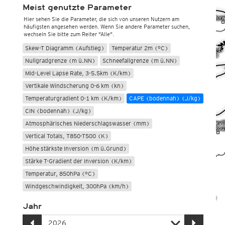
Meist genutzte Parameter
Hier sehen Sie die Parameter, die sich von unseren Nutzern am
häufigsten angesehen werden. Wenn Sie andere Parameter suchen,
wechseln Sie bitte zum Reiter "Alle".
Skew-T Diagramm (Aufstieg)
Temperatur 2m (°C)
Nullgradgrenze (m ü.NN)
Schneefallgrenze (m ü.NN)
Mid-Level Lapse Rate, 3-5.5km (K/km)
Vertikale Windscherung 0-6 km (kn)
Temperaturgradient 0-1 km (K/km)
CAPE (bodennah) (J/kg)
CIN (bodennah) (J/kg)
Atmosphärisches Niederschlagswasser (mm)
Vertical Totals, T850-T500 (K)
Höhe stärkste Inversion (m ü.Grund)
Stärke T-Gradient der Inversion (K/km)
Temperatur, 850hPa (°C)
Windgeschwindigkeit, 300hPa (km/h)
Jahr