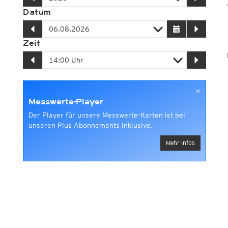
Datum
Zeit
×
Messwerte-Player
Der Player für unsere Messwerte-Karten ist bei
unseren Plus Abonnements inklusive.
Mehr Infos