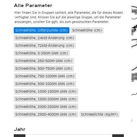
Alle Parameter
Niederschlagssumme, 6std (Schnee) (mm)
Hier finden Sie in Gruppen sortiert, alle Parameter, die für dieses Modell
Niederschlagssumme (mm)
verfügbar sind. Klicken Sie auf die jeweilige Gruppe, um die Parameter
anzuzeigen, scrollen Sie ggfs. bis zum gewünschten Parameter.
Niederschlagssumme (Schnee) (mm)
Schneehöhe, Gitterpunkte (cm)
Schneehöhe (cm)
Schneehöhe, 24std-Änderung (cm)
Schneehöhe, 72std-Änderung (cm)
Schneehöhe, 0-250m üNN (cm)
Schneehöhe, 250-500m üNN (cm)
Schneehöhe, 500-750m üNN (cm)
Schneehöhe, 750-1000m üNN (cm)
Schneehöhe, 500-1000m üNN (cm)
Schneehöhe, 1000-1500m üNN (cm)
Schneehöhe, 1500-2000m üNN (cm)
Schneehöhe, 2000-2500m üNN (cm)
Schneehöhe, 2500-4000m üNN (cm)
Schneedichte (kg/m³)
Schneewasseräquivalent, Gitterpunkte (mm)
Jahr
Schneewasseräquivalent (mm)
Schneefallgrenze (m ü.NN)