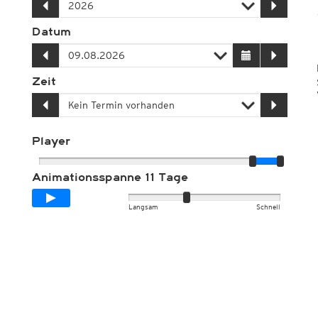
Dachlast Schnee, Deutschland DIN, Zone 1 (%)
Dachlast Schnee, Deutschland DIN, Zone 1a (%)
Datum
Dachlast Schnee, Deutschland DIN, Zone 2 (%)
Dachlast Schnee, Deutschland DIN, Zone 2a (%)
Dachlast Schnee, Deutschland DIN, Zone 3 (%)
Zeit
Unwetter-Parameter
Meere und Seen
Player
Animationsspanne
11 Tage
Langsam
Schnell