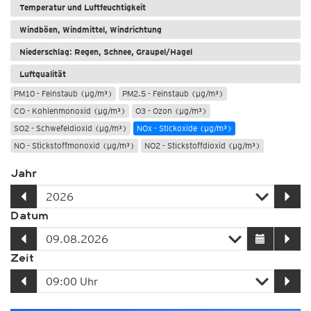
Temperatur und Luftfeuchtigkeit
Windböen, Windmittel, Windrichtung
Niederschlag: Regen, Schnee, Graupel/Hagel
Luftqualität
PM10 - Feinstaub (µg/m³)
PM2.5 - Feinstaub (µg/m³)
CO - Kohlenmonoxid (µg/m³)
O3 - Ozon (µg/m³)
SO2 - Schwefeldioxid (µg/m³)
NOx - Stickoxide (µg/m³)
NO - Stickstoffmonoxid (µg/m³)
NO2 - Stickstoffdioxid (µg/m³)
Jahr
Datum
Zeit