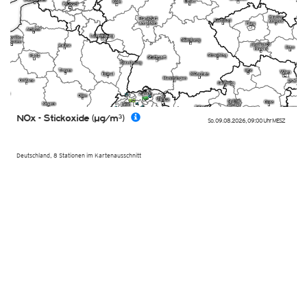
NOx - Stickoxide (µg/m³)
So. 09.08.2026
,
09:00 Uhr
MESZ
Deutschland, 8 Stationen im Kartenausschnitt