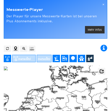
×
Messwerte-Player
Der Player für unsere Messwerte-Karten ist bei unseren
Plus Abonnements inklusive.
Mehr Infos
(c) Landesumweltämter