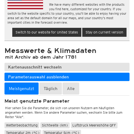
We have many different websites with the products
you find here, customized for your country. If you
switch to the website specific to your country, you'll be able to enjoy having your
area set as the default domain for all our maps, and your country's most
important cities in the forecast overview.
Switch to our website for United States
Stay on current version
Messwerte & Klimadaten
mit Archiv ab dem Jahr 1781
Kartenausschnitt wechseln
Parameterauswahl ausblenden
Meistgenutzt
Täglich
Alle
Meist genutzte Parameter
Hier sehen Sie die Parameter, die sich von unseren Nutzern am häufigsten
angesehen werden. Wenn Sie andere Parameter suchen, wechseln Sie bitte zum
Reiter "Alle".
Wetterbeobachtung
Sichtweite (km)
Luftdruck Meereshöhe QFF
Temperatur 2m (°C)
Temperatur 5cm (°C)