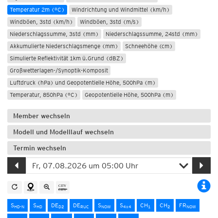
Temperatur 2m (°C)
Windrichtung und Windmittel (km/h)
Windböen, 3std (km/h)
Windböen, 3std (m/s)
Niederschlagssumme, 3std (mm)
Niederschlagssumme, 24std (mm)
Akkumulierte Niederschlagsmenge (mm)
Schneehöhe (cm)
Simulierte Reflektivität 1km ü.Grund (dBZ)
Großwetterlagen-/Synoptik-Komposit
Luftdruck (hPa) und Geopotentielle Höhe, 500hPa (m)
Temperatur, 850hPa (°C)
Geopotentielle Höhe, 500hPa (m)
Member wechseln
Modell und Modelllauf wechseln
Termin wechseln
S
S
DE
DE
S
S
CH
CH
FR
HD-N
HD
D2
RUC
NOW
4x4
1
2
NOW