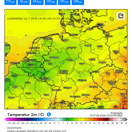
FR
NL
MU
DE
DK
GB
HD
HD
HD
HD
HD
HD
Updatezeiten: ca. 7:30-8:15 Uhr und 19:30-20:15 Uhr
Prognose für
Temperatur 2m (°C)
Fr. 07.08.2026
,
05:00 Uhr
MESZ
Deutschland
Global Canadian Standard
vom
06.08.2026/12z