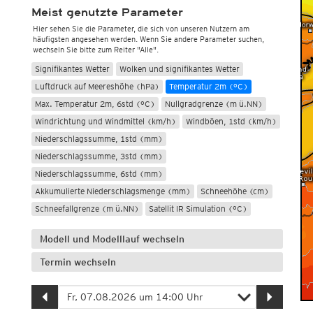
Meist genutzte Parameter
Hier sehen Sie die Parameter, die sich von unseren Nutzern am
häufigsten angesehen werden. Wenn Sie andere Parameter suchen,
wechseln Sie bitte zum Reiter "Alle".
Signifikantes Wetter
Wolken und signifikantes Wetter
Luftdruck auf Meereshöhe (hPa)
Temperatur 2m (°C)
Max. Temperatur 2m, 6std (°C)
Nullgradgrenze (m ü.NN)
Windrichtung und Windmittel (km/h)
Windböen, 1std (km/h)
Niederschlagssumme, 1std (mm)
Niederschlagssumme, 3std (mm)
Niederschlagssumme, 6std (mm)
Akkumulierte Niederschlagsmenge (mm)
Schneehöhe (cm)
Schneefallgrenze (m ü.NN)
Satellit IR Simulation (°C)
Modell und Modelllauf wechseln
Termin wechseln