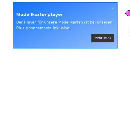
×
Modellkartenplayer
Der Player für unsere Modellkarten ist bei unseren
Plus Abonnements inklusive.
Mehr Infos