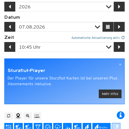
Datum
Zeit
Automatische Aktualisierung aktiv
×
Sturzflut-Player
Der Player für unsere Sturzflut-Karten ist bei unseren Plus
Abonnements inklusive.
Mehr Infos
Archiv