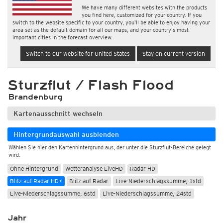
We have many different websites with the products
you find here, customized for your country. If you
switch to the website specific to your country, you'll be able to enjoy having your
area set as the default domain for all our maps, and your country's most
important cities in the forecast overview.
Switch to our website for United States
Stay on current version
Sturzflut / Flash Flood
Brandenburg
Kartenausschnitt wechseln
Hintergrundauswahl ausblenden
Wählen Sie hier den Kartenhintergrund aus, der unter die Sturzflut-Bereiche gelegt
wird.
Ohne Hintergrund
Wetteranalyse LiveHD
Radar HD
Blitz auf Radar HD+
Blitz auf Radar
Live-Niederschlagssumme, 1std
Live-Niederschlagssumme, 6std
Live-Niederschlagssumme, 24std
Jahr