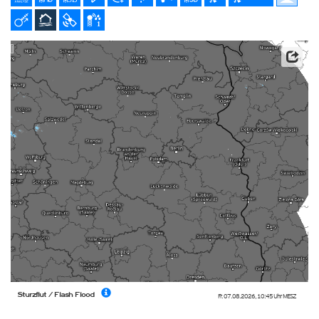
Datenbasis: Deutscher Wetterdienst (DWD), Kachelmann GmbH
Sturzflut / Flash Flood
Fr. 07.08.2026
,
10:45 Uhr
MESZ