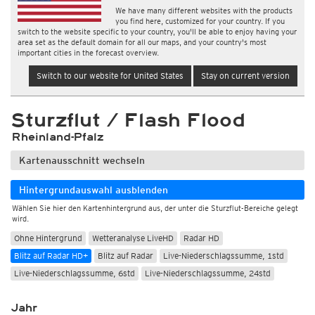
We have many different websites with the products
you find here, customized for your country. If you
switch to the website specific to your country, you'll be able to enjoy having your
area set as the default domain for all our maps, and your country's most
important cities in the forecast overview.
Switch to our website for United States
Stay on current version
Sturzflut / Flash Flood
Rheinland-Pfalz
Kartenausschnitt wechseln
Hintergrundauswahl ausblenden
Wählen Sie hier den Kartenhintergrund aus, der unter die Sturzflut-Bereiche gelegt
wird.
Ohne Hintergrund
Wetteranalyse LiveHD
Radar HD
Blitz auf Radar HD+
Blitz auf Radar
Live-Niederschlagssumme, 1std
Live-Niederschlagssumme, 6std
Live-Niederschlagssumme, 24std
Jahr