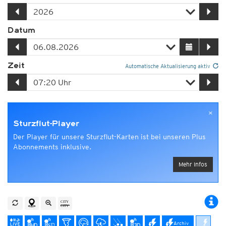
Datum
Zeit
Automatische Aktualisierung aktiv
×
Sturzflut-Player
Der Player für unsere Sturzflut-Karten ist bei unseren Plus
Abonnements inklusive.
Mehr Infos
Archiv