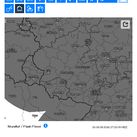
Datenbasis: Deutscher Wetterdienst (DWD), Kachelmann GmbH
Sturzflut / Flash Flood
Do. 06.08.2026
,
07:20 Uhr
MESZ