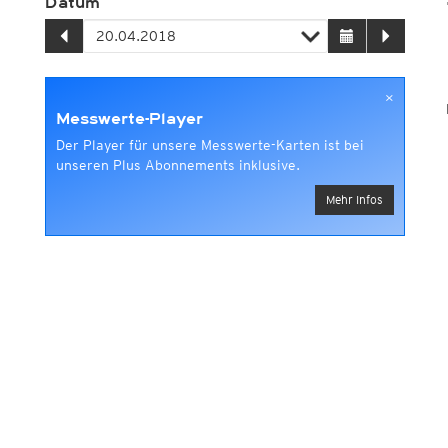
Datum
×
Messwerte-Player
Der Player für unsere Messwerte-Karten ist bei
unseren Plus Abonnements inklusive.
Mehr Infos