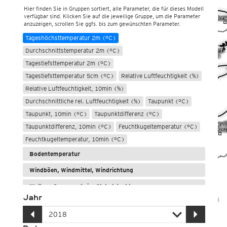
Hier finden Sie in Gruppen sortiert, alle Parameter, die für dieses Modell
Min. Temperatur 5cm, 12std (°C)
verfügbar sind. Klicken Sie auf die jeweilige Gruppe, um die Parameter
anzuzeigen, scrollen Sie ggfs. bis zum gewünschten Parameter.
Min. Temperatur 5cm, 15std (°C)
Tageshöchsttemperatur 2m (°C)
Durchschnittstemperatur 2m (°C)
Tagestiefsttemperatur 2m (°C)
Tagestiefsttemperatur 5cm (°C)
Relative Luftfeuchtigkeit (%)
Relative Luftfeuchtigkeit, 10min (%)
Durchschnittliche rel. Luftfeuchtigkeit (%)
Taupunkt (°C)
Taupunkt, 10min (°C)
Taupunktdifferenz (°C)
Taupunktdifferenz, 10min (°C)
Feuchtkugeltemperatur (°C)
Feuchtkugeltemperatur, 10min (°C)
Bodentemperatur
Windböen, Windmittel, Windrichtung
Wolken, Sonnenschein, Globalstrahlung
Jahr
Niederschlag: Regen, Schnee, Graupel/Hagel
Meere und Seen