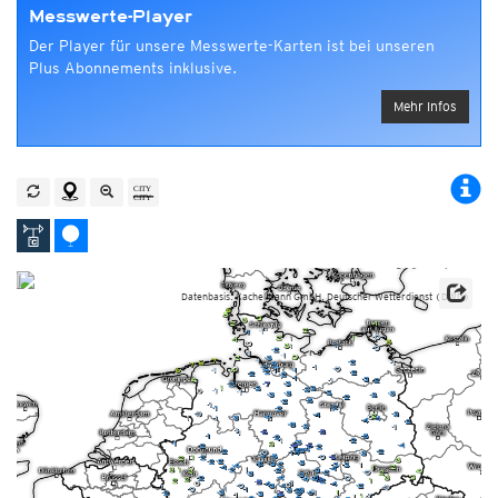
Messwerte-Player
Der Player für unsere Messwerte-Karten ist bei unseren
Plus Abonnements inklusive.
Mehr Infos
Datenbasis: Kachelmann GmbH, Deutscher Wetterdienst (DWD)