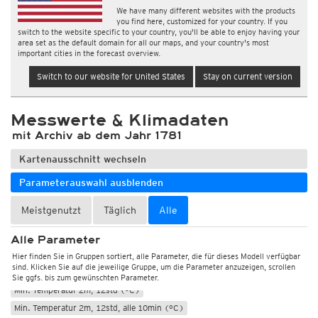
We have many different websites with the products
you find here, customized for your country. If you
switch to the website specific to your country, you'll be able to enjoy having your
area set as the default domain for all our maps, and your country's most
important cities in the forecast overview.
Switch to our website for United States
Stay on current version
Messwerte & Klimadaten
mit Archiv ab dem Jahr 1781
Kartenausschnitt wechseln
Parameterauswahl ausblenden
Meistgenutzt
Täglich
Alle
Wetter, Luftdruck
Temperatur und Luftfeuchtigkeit
Alle Parameter
Temperatur 2m (°C)
Max. Temperatur 2m, 12std (°C)
Hier finden Sie in Gruppen sortiert, alle Parameter, die für dieses Modell verfügbar
sind. Klicken Sie auf die jeweilige Gruppe, um die Parameter anzuzeigen, scrollen
Max. Temperatur 2m, 12std, alle 10min (°C)
Sie ggfs. bis zum gewünschten Parameter.
Min. Temperatur 2m, 12std (°C)
Min. Temperatur 2m, 12std, alle 10min (°C)