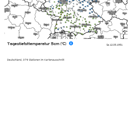
Tagestiefsttemperatur 5cm (°C)
Sa. 12.05.1951
Deutschland, 379 Stationen im Kartenausschnitt