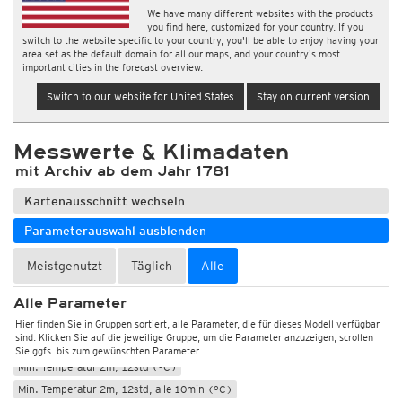
We have many different websites with the products
you find here, customized for your country. If you
switch to the website specific to your country, you'll be able to enjoy having your
area set as the default domain for all our maps, and your country's most
important cities in the forecast overview.
Switch to our website for United States
Stay on current version
Messwerte & Klimadaten
mit Archiv ab dem Jahr 1781
Kartenausschnitt wechseln
Parameterauswahl ausblenden
Meistgenutzt
Täglich
Alle
Wetter, Luftdruck
Temperatur und Luftfeuchtigkeit
Alle Parameter
Temperatur 2m (°C)
Max. Temperatur 2m, 12std (°C)
Hier finden Sie in Gruppen sortiert, alle Parameter, die für dieses Modell verfügbar
sind. Klicken Sie auf die jeweilige Gruppe, um die Parameter anzuzeigen, scrollen
Max. Temperatur 2m, 12std, alle 10min (°C)
Sie ggfs. bis zum gewünschten Parameter.
Min. Temperatur 2m, 12std (°C)
Min. Temperatur 2m, 12std, alle 10min (°C)