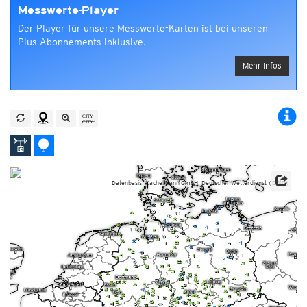
Messwerte-Player
Der Player für unsere Messwerte-Karten ist bei unseren
Plus Abonnements inklusive.
Mehr Infos
Datenbasis: Kachelmann GmbH, Deutscher Wetterdienst (DWD)