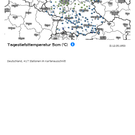
Tagestiefsttemperatur 5cm (°C)
Di. 12.05.1953
Deutschland, 417 Stationen im Kartenausschnitt