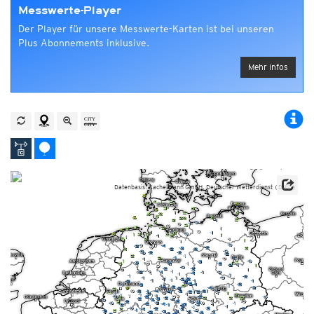
Messwerte-Player
Der Player für unsere Messwerte-Karten ist bei unseren
Plus Abonnements inklusive.
Mehr Infos
Datenbasis: Kachelmann GmbH, Deutscher Wetterdienst (DWD)