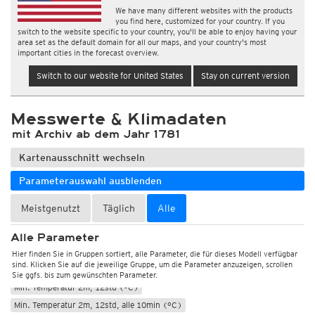
We have many different websites with the products
you find here, customized for your country. If you
switch to the website specific to your country, you'll be able to enjoy having your
area set as the default domain for all our maps, and your country's most
important cities in the forecast overview.
Switch to our website for United States
Stay on current version
Messwerte & Klimadaten
mit Archiv ab dem Jahr 1781
Kartenausschnitt wechseln
Parameterauswahl ausblenden
Meistgenutzt
Täglich
Alle
Wetter, Luftdruck
Temperatur und Luftfeuchtigkeit
Alle Parameter
Temperatur 2m (°C)
Max. Temperatur 2m, 12std (°C)
Hier finden Sie in Gruppen sortiert, alle Parameter, die für dieses Modell verfügbar
sind. Klicken Sie auf die jeweilige Gruppe, um die Parameter anzuzeigen, scrollen
Max. Temperatur 2m, 12std, alle 10min (°C)
Sie ggfs. bis zum gewünschten Parameter.
Min. Temperatur 2m, 12std (°C)
Min. Temperatur 2m, 12std, alle 10min (°C)