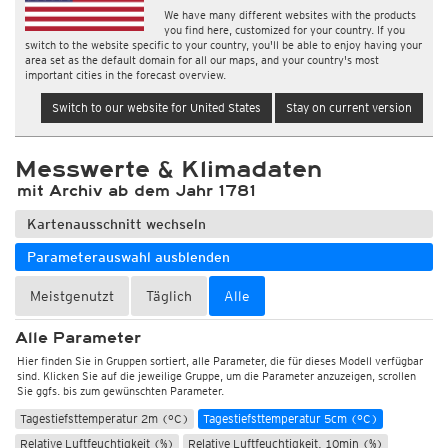
We have many different websites with the products
you find here, customized for your country. If you
switch to the website specific to your country, you'll be able to enjoy having your
area set as the default domain for all our maps, and your country's most
important cities in the forecast overview.
Switch to our website for United States
Stay on current version
Messwerte & Klimadaten
mit Archiv ab dem Jahr 1781
Wetter, Luftdruck
Kartenausschnitt wechseln
Temperatur und Luftfeuchtigkeit
Parameterauswahl ausblenden
Temperatur 2m (°C)
Temperatur 2m, 10min (°C)
Temperatur 5cm, 10min (°C)
Max. Temperatur 2m, 12std (°C)
Meistgenutzt
Täglich
Alle
Max. Temperatur 2m, 12std, alle 10min (°C)
Alle Parameter
Min. Temperatur 2m, 12std (°C)
Hier finden Sie in Gruppen sortiert, alle Parameter, die für dieses Modell verfügbar
Min. Temperatur 2m, 12std, alle 10min (°C)
sind. Klicken Sie auf die jeweilige Gruppe, um die Parameter anzuzeigen, scrollen
Sie ggfs. bis zum gewünschten Parameter.
Tageshöchsttemperatur 2m (°C)
Durchschnittstemperatur 2m (°C)
Tagestiefsttemperatur 2m (°C)
Tagestiefsttemperatur 5cm (°C)
Relative Luftfeuchtigkeit (%)
Relative Luftfeuchtigkeit, 10min (%)