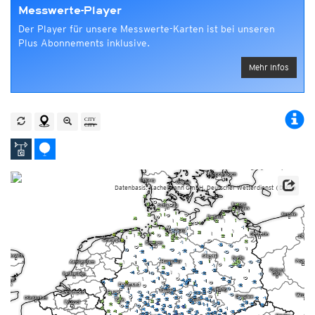
Messwerte-Player
Der Player für unsere Messwerte-Karten ist bei unseren
Plus Abonnements inklusive.
Mehr Infos
Datenbasis: Kachelmann GmbH, Deutscher Wetterdienst (DWD)