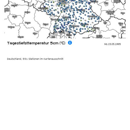
Tagestiefsttemperatur 5cm (°C)
Mo. 15.05.1995
Deutschland, 551 Stationen im Kartenausschnitt