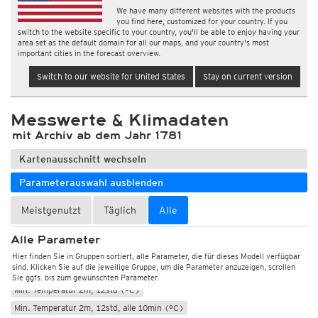
We have many different websites with the products
you find here, customized for your country. If you
switch to the website specific to your country, you'll be able to enjoy having your
area set as the default domain for all our maps, and your country's most
important cities in the forecast overview.
Switch to our website for United States
Stay on current version
Messwerte & Klimadaten
mit Archiv ab dem Jahr 1781
Kartenausschnitt wechseln
Parameterauswahl ausblenden
Meistgenutzt
Täglich
Alle
Wetter, Luftdruck
Temperatur und Luftfeuchtigkeit
Alle Parameter
Temperatur 2m (°C)
Max. Temperatur 2m, 12std (°C)
Hier finden Sie in Gruppen sortiert, alle Parameter, die für dieses Modell verfügbar
sind. Klicken Sie auf die jeweilige Gruppe, um die Parameter anzuzeigen, scrollen
Max. Temperatur 2m, 12std, alle 10min (°C)
Sie ggfs. bis zum gewünschten Parameter.
Min. Temperatur 2m, 12std (°C)
Min. Temperatur 2m, 12std, alle 10min (°C)