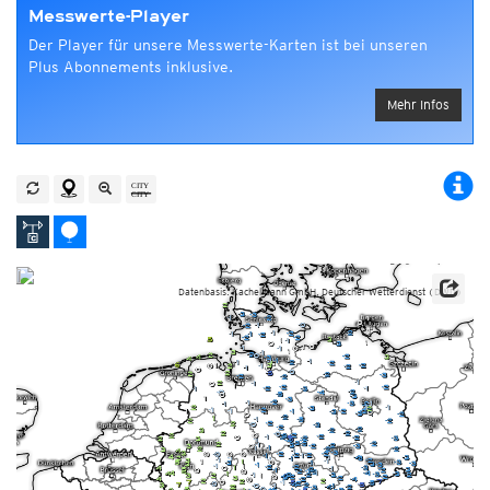
Messwerte-Player
Der Player für unsere Messwerte-Karten ist bei unseren
Plus Abonnements inklusive.
Mehr Infos
Datenbasis: Kachelmann GmbH, Deutscher Wetterdienst (DWD)