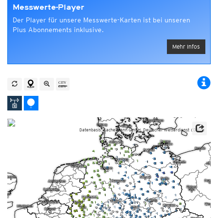
Messwerte-Player
Der Player für unsere Messwerte-Karten ist bei unseren
Plus Abonnements inklusive.
Mehr Infos
Datenbasis: Kachelmann GmbH, Deutscher Wetterdienst (DWD)