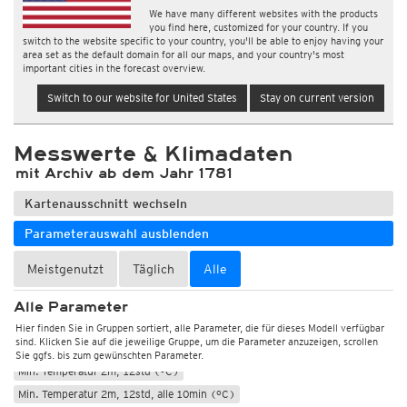
We have many different websites with the products
you find here, customized for your country. If you
switch to the website specific to your country, you'll be able to enjoy having your
area set as the default domain for all our maps, and your country's most
important cities in the forecast overview.
Switch to our website for United States
Stay on current version
Messwerte & Klimadaten
mit Archiv ab dem Jahr 1781
Kartenausschnitt wechseln
Parameterauswahl ausblenden
Meistgenutzt
Täglich
Alle
Wetter, Luftdruck
Temperatur und Luftfeuchtigkeit
Alle Parameter
Temperatur 2m (°C)
Max. Temperatur 2m, 12std (°C)
Hier finden Sie in Gruppen sortiert, alle Parameter, die für dieses Modell verfügbar
sind. Klicken Sie auf die jeweilige Gruppe, um die Parameter anzuzeigen, scrollen
Max. Temperatur 2m, 12std, alle 10min (°C)
Sie ggfs. bis zum gewünschten Parameter.
Min. Temperatur 2m, 12std (°C)
Min. Temperatur 2m, 12std, alle 10min (°C)