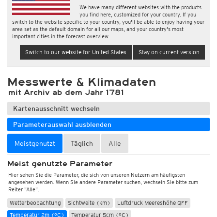
We have many different websites with the products
you find here, customized for your country. If you
switch to the website specific to your country, you'll be able to enjoy having your
area set as the default domain for all our maps, and your country's most
important cities in the forecast overview.
Switch to our website for United States
Stay on current version
Messwerte & Klimadaten
mit Archiv ab dem Jahr 1781
Kartenausschnitt wechseln
Parameterauswahl ausblenden
Meistgenutzt
Täglich
Alle
Meist genutzte Parameter
Hier sehen Sie die Parameter, die sich von unseren Nutzern am häufigsten
angesehen werden. Wenn Sie andere Parameter suchen, wechseln Sie bitte zum
Reiter "Alle".
Wetterbeobachtung
Sichtweite (km)
Luftdruck Meereshöhe QFF
Temperatur 2m (°C)
Temperatur 5cm (°C)